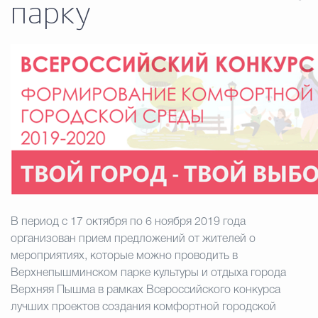
парку
Муниципальная сл
Противодействие корру
Городская среда
Социальная с
Экономика
Муниципальные ус
В период с 17 октября по 6 ноября 2019 года
Обще
организован прием предложений от жителей о
мероприятиях, которые можно проводить в
Верхнепышминском парке культуры и отдыха города
Верхняя Пышма в рамках Всероссийского конкурса
Счётная палата Городского ок
лучших проектов создания комфортной городской