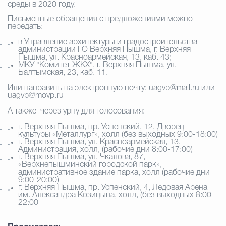
среды в 2020 году.
Письменные обращения с предложениями можно
Избирательная коми
передать:
в Управление архитектуры и градостроительства
администрации ГО Верхняя Пышма, г. Верхняя
Пышма, ул. Красноармейская, 13, каб. 43;
Гостям Городского ок
МКУ "Комитет ЖКХ", г. Верхняя Пышма, ул.
Балтымская, 23, каб. 11.
Или направить на электронную почту: uagvp@mail.ru или
uagvp@movp.ru
Общественная безопасн
А также через урну для голосования:
г. Верхняя Пышма, пр. Успенский, 12, Дворец
культуры «Металлург», холл (без выходных 9:00-18:00)
г. Верхняя Пышма, ул. Красноармейская, 13,
Градостроительство и землепользов
Администрация, холл, (рабочие дни 8:00-17:00)
г. Верхняя Пышма, ул. Чкалова, 87,
«Верхнепышминский городской парк»,
административное здание парка, холл (рабочие дни
9:00-20:00)
Государственные организации информи
г. Верхняя Пышма, пр. Успенский, 4, Ледовая Арена
им. Александра Козицына, холл, (без выходных 8:00-
22:00
Открытые да