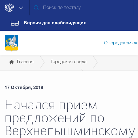
Версия для слабовидящих
О городском ок
Главная
Городская среда
Администрация городского ок
Современная городская среда
17 Октября, 2019
Дума городского округа
Докум
Начался прием
предложений по
Новости
Обращения граждан
Конт
Верхнепышминскому