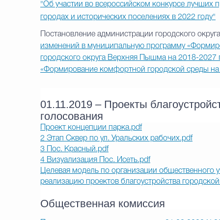
"Об участии во всероссийском конкурсе лучших 
городах и исторических поселениях в 2022 году"
Постановление администрации городского округ
изменений в муниципальную программу «Формиро
городского округа Верхняя Пышма на 2018-2027 
«Формирование комфортной городской среды на 
01.11.2019 – Проекты благоустрой
голосования
Проект концепции парка.pdf
2 Этап Сквер по ул. Уральских рабочих.pdf
3 Пос. Красный.pdf
4 Визуализация Пос. Исеть.pdf
Целевая модель по организации общественного уч
реализацию проектов благоустройства городской 
Общественная комиссия