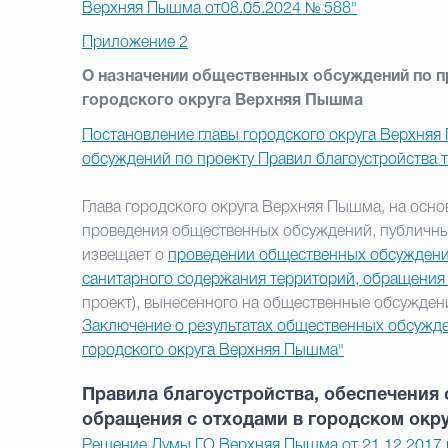
Верхняя Пышма от08.05.2024 № 588"
Приложение 2
О назначении общественных обсуждений по п
городского округа Верхняя Пышма
Постановление главы городского округа Верхняя
обсуждений по проекту Правил благоустройства 
Глава городского округа Верхняя Пышма, на осно
проведения общественных обсуждений, публичны
извещает о
проведении общественных обсуждений
санитарного содержания территорий, обращения 
проект), вынесенного на общественные обсужден
Заключение о результатах общественных обсужде
городского округа Верхняя Пышма"
Правила благоустройства, обеспечения
обращения с отходами в городском окр
Решение Думы ГО Верхняя Пышма от 21.12.2017 г