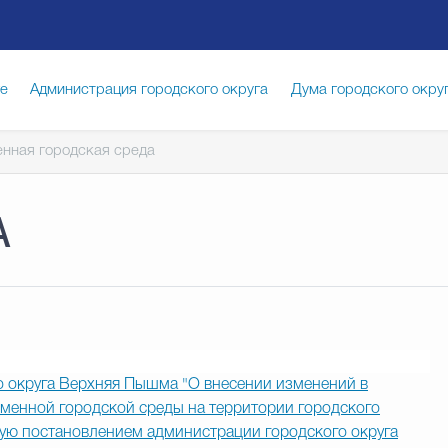
ге
Администрация городского округа
Дума городского окру
нная городская среда
иципальная служба
Противодействие коррупции
Город
А
луги
Общество
Счётная палата Городского округа
Изб
опасность
Градостроительство и землепользование
о округа Верхняя Пышма "О внесении изменений в
енной городской среды на территории городского
ую постановлением администрации городского округа