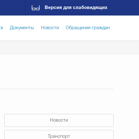
Версия для слабовидящих
га
Документы
Новости
Обращения граждан
ская среда
Социальная сфера
Экономика
ирательная комиссия
Гостям Городского округа
Государственные организации информируют
Новости
Транспорт