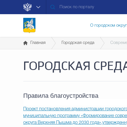
О городском окру
Главная
Городская среда
Совреме
Контакты
Мун
ГОРОДСКАЯ СРЕД
Муниципальные ус
Общественная без
Правила благоустройства
Проект постановления администрации городског
муниципальную программу «Формирование соврем
Открытые данные
округа Верхняя Пышма до 2030 года»,утвержденн