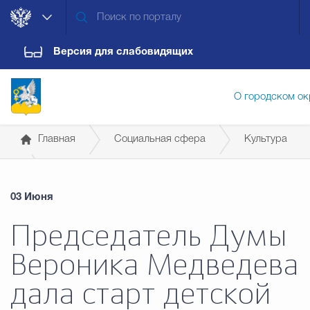
Версия для слабовидящих
О городском ок
Главная
Социальная сфера
Культура
Администрация городского ок
03 Июня
Дума городского округа
Докум
Председатель Думы
Вероника Медведева
Новости
Обращения граждан
Конт
дала старт детской