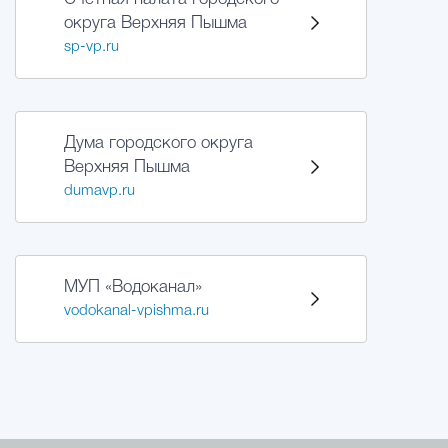
округа Верхняя Пышма
sp-vp.ru
Дума городского округа
Верхняя Пышма
dumavp.ru
МУП «Водоканал»
vodokanal-vpishma.ru