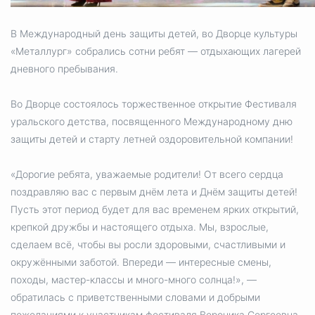
Избирательная коми
В Международный день защиты детей, во Дворце культуры
«Металлург» собрались сотни ребят — отдыхающих лагерей
дневного пребывания.
Гостям Городского ок
Во Дворце состоялось торжественное открытие Фестиваля
уральского детства, посвященного Международному дню
защиты детей и старту летней оздоровительной компании!
Общественная безопасн
️«Дорогие ребята, уважаемые родители! От всего сердца
поздравляю вас с первым днём лета и Днём защиты детей!
Градостроительство и землепользов
Пусть этот период будет для вас временем ярких открытий,
крепкой дружбы и настоящего отдыха. Мы, взрослые,
сделаем всё, чтобы вы росли здоровыми, счастливыми и
Государственные организации информи
окружёнными заботой. Впереди — интересные смены,
походы, мастер-классы и много-много солнца!», —
обратилась с приветственными словами и добрыми
Открытые да
пожеланиями к участникам фестиваля Вероника Сергеевна.