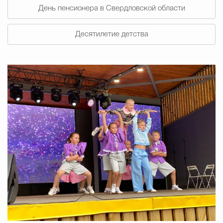
День пенсионера в Свердловской области
Избирательная коми
Десятилетие детства
Гостям Городского ок
Общественная безопасн
Градостроительство и землепользов
Государственные организации информи
Открытые да