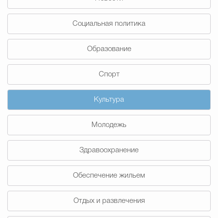
Муниципальная сл
Социальная политика
Противодействие корру
Образование
Спорт
Городская среда
Социальная с
Культура
Экономика
Муниципальные ус
Молодежь
Здравоохранение
Обще
Обеспечение жильем
Счётная палата Городского ок
Отдых и развлечения