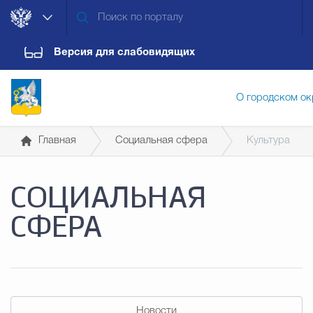
Версия для слабовидящих
О городском ок
Главная
Социальная сфера
Культура
Администрация городского ок
СОЦИАЛЬНАЯ
Дума городского округа
Докум
СФЕРА
Новости
Обращения граждан
Конт
Новости