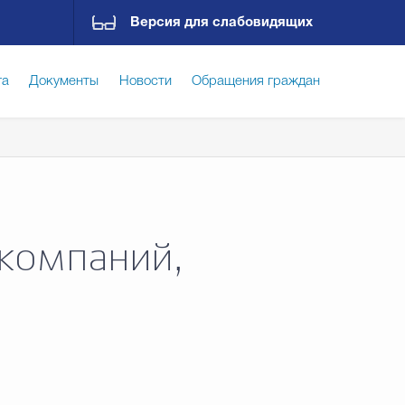
Версия для слабовидящих
га
Документы
Новости
Обращения граждан
ская среда
Социальная сфера
Экономика
ирательная комиссия
Гостям Городского округа
 компаний,
Государственные организации информируют