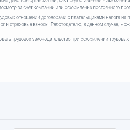
кие действия организации, как предоставление «самозанятом
досмотр за счёт компании или оформление постоянного проп
рудовых отношений договорами с плательщиками налога на
ог и страховые взносы. Работодателю, в данном случае, мож
дать трудовое законодательство при оформлении трудовых от