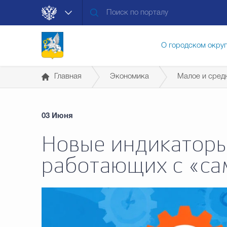
О городском окру
Главная
Экономика
Малое и сред
Контакты
Мун
03 Июня
Муниципальные ус
Новые индикаторы
работающих с «с
Общественная без
Открытые данные