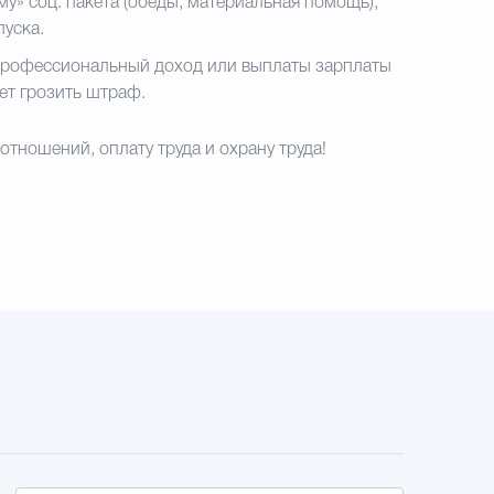
у» соц. пакета (обеды, материальная помощь),
уска.
 профессиональный доход или выплаты зарплаты
ет грозить штраф.
ношений, оплату труда и охрану труда!