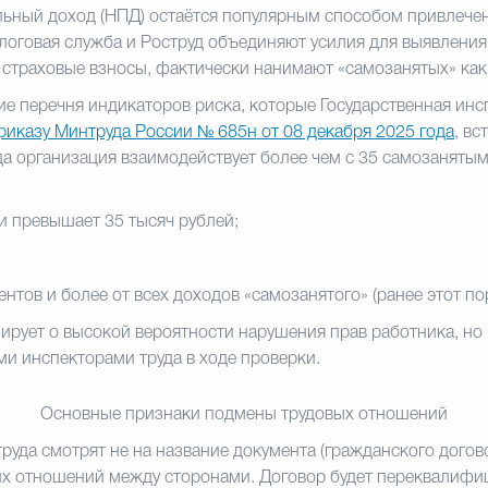
ьный доход (НПД) остаётся популярным способом привлечен
логовая служба и Роструд объединяют усилия для выявления 
страховые взносы, фактически нанимают «самозанятых» как
 перечня индикаторов риска, которые Государственная инсп
риказу Минтруда России № 685н от 08 декабря 2025 года
, вс
да организация взаимодействует более чем с 35 самозанятым
и превышает 35 тысяч рублей;
;
нтов и более от всех доходов «самозанятого» (ранее этот по
ирует о высокой вероятности нарушения прав работника, но 
и инспекторами труда в ходе проверки.
Основные признаки подмены трудовых отношений
труда смотрят не на название документа (гражданского дого
их отношений между сторонами. Договор будет переквалифиц