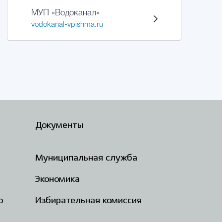
МУП «Водоканал»
vodokanal-vpishma.ru
Документы
Муниципальная служба
Экономика
о
Избирательная комиссия