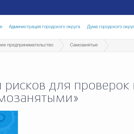
ге
Администрация городского округа
Дума городского окру
нее предпринимательство
Самозанятые
иципальная служба
Противодействие коррупции
Город
луги
Общество
Счётная палата Городского округа
Изб
 рисков для проверок
амозанятыми»
опасность
Градостроительство и землепользование