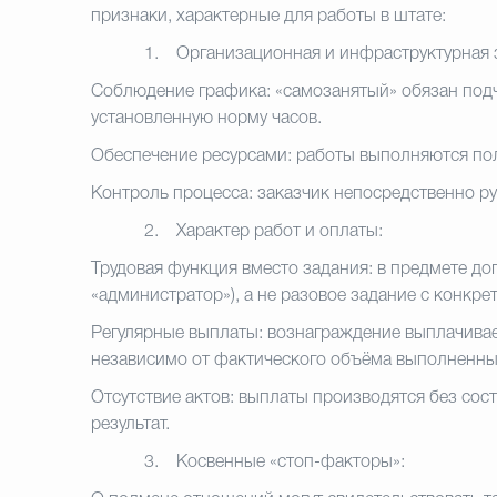
признаки, характерные для работы в штате:
1.
Организационная и инфраструктурная 
Соблюдение графика
:
«самозанятый» обязан подч
установленную норму часов.
Обеспечение ресурсами
:
работы выполняются пол
Контроль процесса
:
заказчик непосредственно рук
2.
Характер работ и оплаты:
Трудовая функция вместо задания
:
в предмете дог
«администратор»), а не разовое задание с конкре
Регулярные выплаты
:
вознаграждение выплачивает
независимо от фактического объёма выполненны
Отсутствие актов
:
выплаты производятся без сост
результат.
3.
Косвенные «стоп-факторы»: