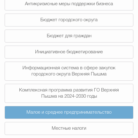
Муниципальная сл
Антикризисные меры поддержки бизнеса
Бюджет городского округа
Противодействие корру
Бюджет для граждан
Инициативное бюджетирование
Городская среда
Социальная с
Информационная система в сфере закупок
городского округа Верхняя Пышма
Экономика
Муниципальные ус
Комплексная программа развития ГО Верхняя
Пышма на 2024-2030 годы
Обще
Малое и среднее предпринимательство
Счётная палата Городского ок
Местные налоги