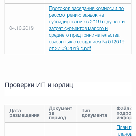
Протокол заседания комиссии по
рассмотрению заявок на
субсидирование в 2019 году части
04.10.2019
затрат субъектов малого и
среднего предпринимательства,
связанных с созданием № 012019
от 27.09.2019 г..pdf
Проверки ИП и юрлиц
Документ
Файл с
Дата
Тип
за
подроб
размещения
документа
период
информ
План пр
плановы