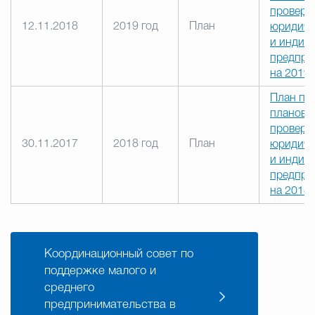
проверо
12.11.2018
2019 год
План
юридиче
и индив
предпри
на 2019 
План пр
плановы
проверо
30.11.2017
2018 год
План
юридиче
и индив
предпри
на 2018 
Координационный совет по
поддержке малого и
среднего
предпринимательства в