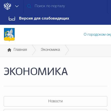
Версия для слабовидящих
О городском ок
Главная
Экономика
Администрация городского ок
Малое и среднее предпринимательство
ЭКОНОМИКА
Дума городского округа
Докум
Новости
Обращения граждан
Конт
Новости