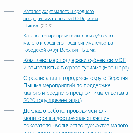
Каталог услуг малого и среднего
предпринимательства ГО Верхняя
Пышма
(2022)
Каталог товаропроизводителей субъектов
малого и среднего предпринимательства
городской округ Верхняя Пышма
Комплекс мер поддержки субъектов МСП
и самозанятых в сфере туризма (Брошюра)
О реализации в городском округе Верхняя
Пышма мероприятий по поддержке
малого и среднего предпринимательства в
2020 году (презентация)
Доклад о работе, проводимой для
мониторинга достижения значения
показателя «Количество субъектов малого