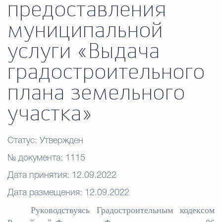
предоставления
Муниципальная сл
муниципальной
услуги «Выдача
Противодействие корру
градостроительного
Городская среда
Социальная с
плана земельного
участка»
Экономика
Муниципальные ус
Статус: Утвержден
№ документа: 1115
Обще
Дата принятия: 12.09.2022
Дата размещения:
12.09.2022
Счётная палата Городского ок
Р
уководствуясь Градостроительным кодексом