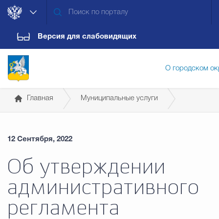
Версия для слабовидящих
О городском ок
Главная
Муниципальные услуги
Администрация городского ок
Муниципальные услуги в сфере архитектуры и
12 Сентября, 2022
градостроительства
2.3.
Дума городского округа
Докум
Об утверждении
административного
Новости
Обращения граждан
Конт
регламента