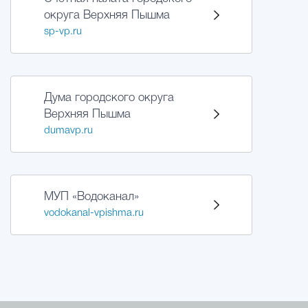
округа Верхняя Пышма
sp-vp.ru
Дума городского округа
Верхняя Пышма
dumavp.ru
МУП «Водоканал»
vodokanal-vpishma.ru