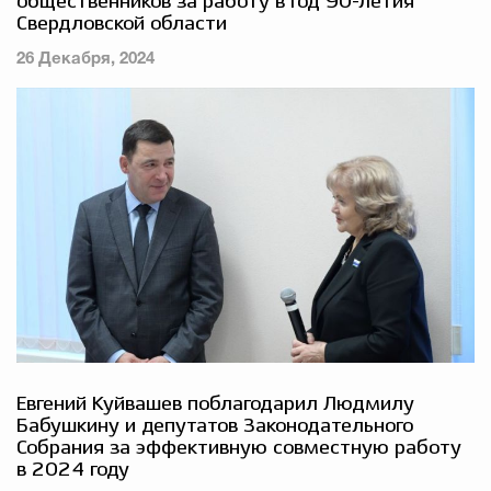
общественников за работу в год 90-летия
Свердловской области
Избирательная коми
26 Декабря, 2024
Гостям Городского ок
Общественная безопасн
Градостроительство и землепользов
Государственные организации информи
Евгений Куйвашев поблагодарил Людмилу
Бабушкину и депутатов Законодательного
Собрания за эффективную совместную работу
в 2024 году
Открытые да