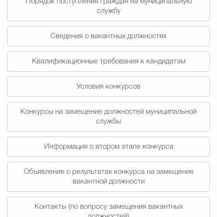
Порядок поступления граждан на муниципальную
Муниципальная сл
службу
Сведения о вакантных должностях
Противодействие корру
Квалификационные требования к кандидатам
Городская среда
Социальная с
Условия конкурсов
Конкурсы на замещение должностей муниципальной
службы
Экономика
Муниципальные ус
Информация о втором этапе конкурса
Обще
Объявление о результатах конкурса на замещение
вакантной должности
Счётная палата Городского ок
Контакты (по вопросу замещения вакантных
должностей)