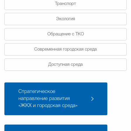
Муниципальная сл
Транспорт
Экология
Противодействие корру
Обращение с ТКО
Современная городская среда
Городская среда
Социальная с
Доступная среда
Экономика
Муниципальные ус
Стратегическое
Обще
направление развития
«ЖКХ и городская среда»
Счётная палата Городского ок