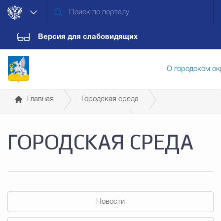
Версия для слабовидящих
О городском ок
Главная
Городская среда
Администрация городского ок
Современная городская среда
ГОРОДСКАЯ СРЕДА
Полезные ресурсы
Дума городского округа
Докум
Новости
Обращения граждан
Конт
Новости