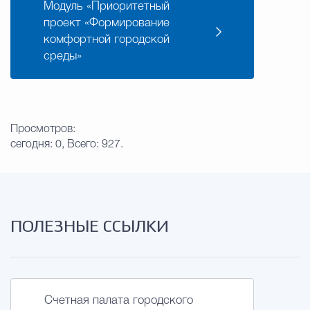
Модуль «Приоритетный
проект «Формирование
Избирательная коми
комфортной городской
среды»
Гостям Городского ок
Просмотров:
Общественная безопасн
сегодня: 0, Всего: 927.
Градостроительство и землепользов
ПОЛЕЗНЫЕ ССЫЛКИ
Государственные организации информи
Счетная палата городского
Открытые да