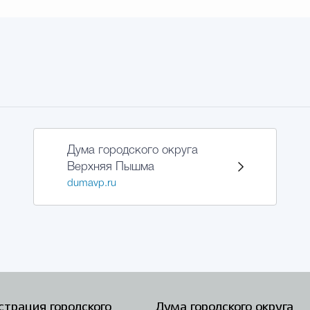
Дума городского округа
Верхняя Пышма
dumavp.ru
трация городского
Дума городского округа