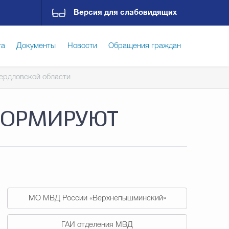
Версия для слабовидящих
га
Документы
Новости
Обращения граждан
ердловской области
ская среда
Социальная сфера
Экономика
ФОРМИРУЮТ
ирательная комиссия
Гостям Городского округа
Государственные организации информируют
МО МВД России «Верхнепышминский»
ГАИ отделения МВД