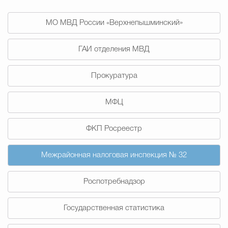
Муниципальная сл
МО МВД России «Верхнепышминский»
Противодействие корру
ГАИ отделения МВД
Прокуратура
Городская среда
Социальная с
МФЦ
Экономика
Муниципальные ус
ФКП Росреестр
Межрайонная налоговая инспекция № 32
Обще
Роспотребнадзор
Государственная статистика
Счётная палата Городского ок