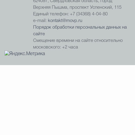
624097, Свердловская область, город
Верхняя Пышма, проспект Успенский, 115
Единый телефон: +7 (34368) 4-04-80
e-mail:
kontakt@movp.ru
Порядок обработки персональных данных на
сайте
Смещение времени на сайте относительно
московского: +2 часа