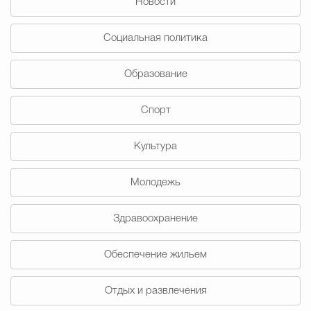
Новости
Муниципальная сл
Социальная политика
Противодействие корру
Образование
Спорт
Городская среда
Социальная с
Культура
Экономика
Муниципальные ус
Молодежь
Здравоохранение
Обще
Обеспечение жильем
Счётная палата Городского ок
Отдых и развлечения