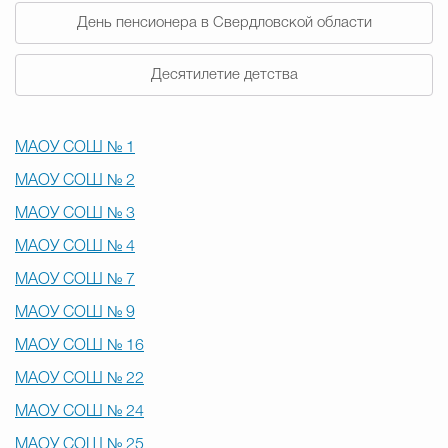
День пенсионера в Свердловской области
Избирательная коми
Десятилетие детства
Гостям Городского ок
МАОУ СОШ
№ 1
МАОУ СОШ № 2
Общественная безопасн
МАОУ СОШ № 3
МАОУ СОШ № 4
МАОУ СОШ № 7
Градостроительство и землепользов
МАОУ СОШ № 9
МАОУ СОШ № 16
Государственные организации информи
МАОУ СОШ № 22
МАОУ СОШ № 24
Открытые да
МАОУ СОШ № 25