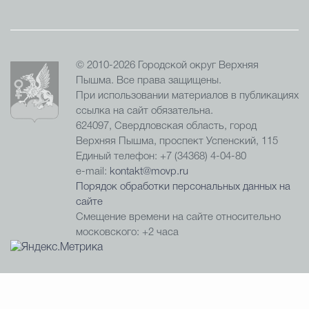
© 2010-2026 Городской округ Верхняя
Пышма. Все права защищены.
При использовании материалов в публикациях
ссылка на сайт обязательна.
624097, Свердловская область, город
Верхняя Пышма, проспект Успенский, 115
Единый телефон: +7 (34368) 4-04-80
e-mail:
kontakt@movp.ru
Порядок обработки персональных данных на
сайте
Смещение времени на сайте относительно
московского: +2 часа