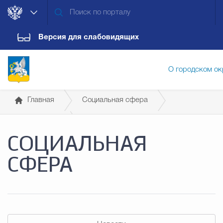
Версия для слабовидящих
О городском ок
Главная
Социальная сфера
Администрация городского ок
Образование
СОЦИАЛЬНАЯ
Общеобразовательные учреждения
Дума городского округа
Докум
СФЕРА
Новости
Обращения граждан
Конт