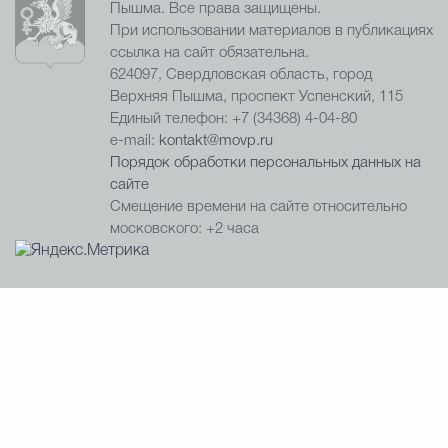
Пышма. Все права защищены.
При использовании материалов в публикациях
ссылка на сайт обязательна.
624097, Свердловская область, город
Верхняя Пышма, проспект Успенский, 115
Единый телефон: +7 (34368) 4-04-80
e-mail:
kontakt@movp.ru
Порядок обработки персональных данных на
сайте
Смещение времени на сайте относительно
московского: +2 часа