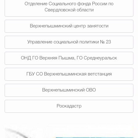
Отделение Социального фонда России по
Свердловской области
Избирательная коми
Верхнепышминский центр занятости
Гостям Городского ок
Управление социальной политики № 23
ОНД ГО Верхняя Пышма, ГО Среднеуральск
Общественная безопасн
ГБУ СО Верхнепышминская ветстанция
Градостроительство и землепользов
Верхнепышминский ОВО
Роскадастр
Государственные организации информи
Открытые да