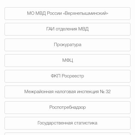
Муниципальная сл
МО МВД России «Верхнепышминский»
Противодействие корру
ГАИ отделения МВД
Прокуратура
Городская среда
Социальная с
МФЦ
Экономика
Муниципальные ус
ФКП Росреестр
Межрайонная налоговая инспекция № 32
Обще
Роспотребнадзор
Государственная статистика
Счётная палата Городского ок