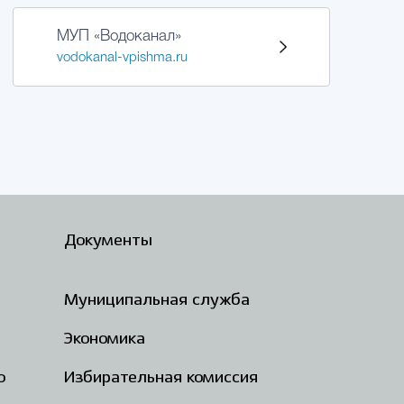
МУП «Водоканал»
vodokanal-vpishma.ru
Документы
Муниципальная служба
Экономика
о
Избирательная комиссия