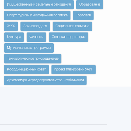
Имущественные и земельные отношения
Образование
Спорт, туризм и молодежная политика
Торговля
ЖКХ
Архивное дело
Социальная политика
Культура
Финансы
Сельские территории
Муниципальные программы
Технологическое присоединение
Координационный совет
проект планировки УАиГ
Архитектура и градостроительство - публикации