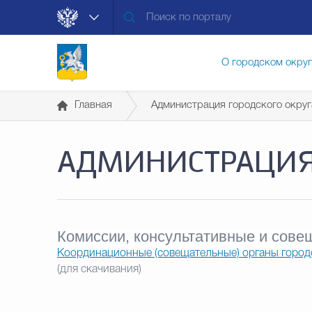
О городском окру
Главная
Администрация городского округ
Контакты
Мун
АДМИНИСТРАЦИЯ 
Муниципальные ус
Общественная без
Комиссии, консультативные и сове
Координационные (совещательные) органы город
(для скачивания)
Открытые данные