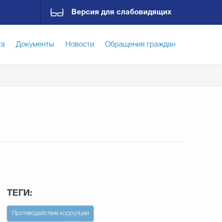
Версия для слабовидящих
га
Документы
Новости
Обращения граждан
ская среда
Социальная сфера
Экономика
ирательная комиссия
Гостям Городского округа
Государственные организации информируют
ТЕГИ:
Противодействие коррупции