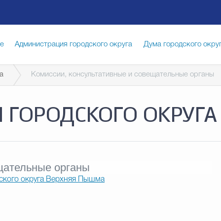
ге
Администрация городского округа
Дума городского окру
а
Комиссии, консультативные и совещательные органы
иципальная служба
Противодействие коррупции
Город
ГОРОДСКОГО ОКРУГА
луги
Общество
Счётная палата Городского округа
Изб
опасность
Градостроительство и землепользование
щательные органы
ского округа Верхняя Пышма