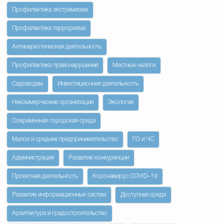
Профилактика экстремизма
Профилактика терроризма
Антинаркотическая деятельность
Профилактика правонарушений
Местные налоги
Садоводам
Инвестиционная деятельность
Некоммерческие организации
Экология
Современная городская среда
Малое и среднее предпринимательство
ГО и ЧС
Администрация
Развитие конкуренции
Проектная деятельность
Коронавирус COVID–19
Развитие информационных систем
Доступная среда
Архитектура и градостроительство