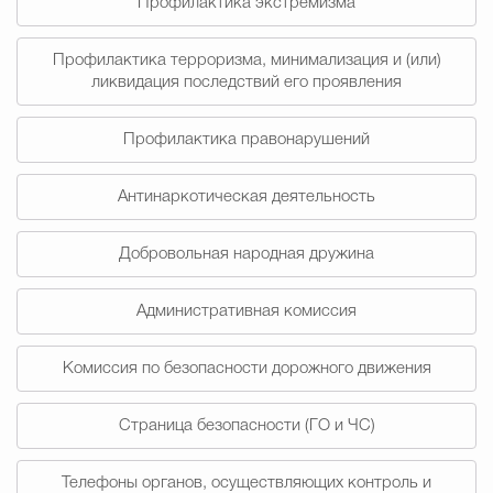
Профилактика экстремизма
Муниципальная сл
Профилактика терроризма, минимализация и (или)
ликвидация последствий его проявления
Противодействие корру
Профилактика правонарушений
Городская среда
Социальная с
Антинаркотическая деятельность
Добровольная народная дружина
Экономика
Муниципальные ус
Административная комиссия
Обще
Комиссия по безопасности дорожного движения
Страница безопасности (ГО и ЧС)
Счётная палата Городского ок
Телефоны органов, осуществляющих контроль и