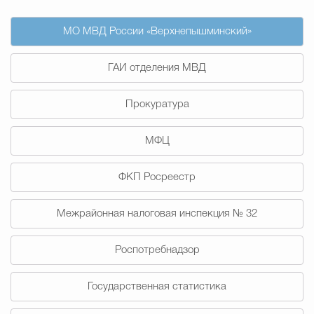
Муниципальная сл
МО МВД России «Верхнепышминский»
Противодействие корру
ГАИ отделения МВД
Прокуратура
Городская среда
Социальная с
МФЦ
Экономика
Муниципальные ус
ФКП Росреестр
Межрайонная налоговая инспекция № 32
Обще
Роспотребнадзор
Государственная статистика
Счётная палата Городского ок