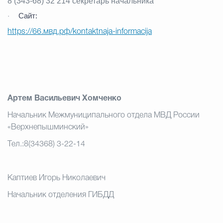
8 (343-68) 32 214
секретарь начальника
Сайт:
·
https://66.мвд.рф/kontaktnaja-informacija
Артем Васильевич Хомченко
Начальник Межмуниципального отдела МВД России
«Верхнепышминский»
Тел.:8(34368) 3-22-14
Каптиев Игорь Николаевич
Начальник отделения ГИБДД