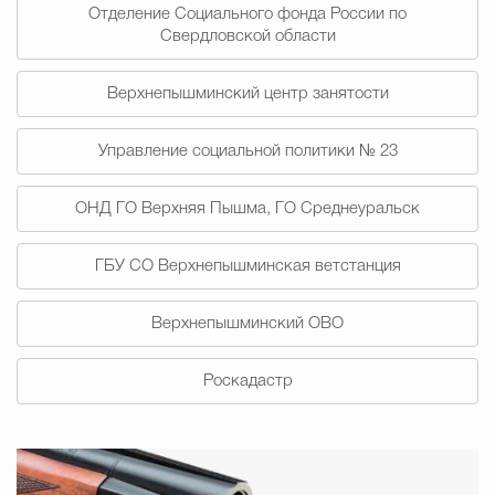
Отделение Социального фонда России по
Свердловской области
Избирательная коми
Верхнепышминский центр занятости
Гостям Городского ок
Управление социальной политики № 23
ОНД ГО Верхняя Пышма, ГО Среднеуральск
Общественная безопасн
ГБУ СО Верхнепышминская ветстанция
Градостроительство и землепользов
Верхнепышминский ОВО
Роскадастр
Государственные организации информи
Открытые да