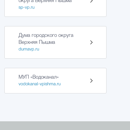
округа Верхняя Пышма
sp-vp.ru
Дума городского округа
Верхняя Пышма
dumavp.ru
МУП «Водоканал»
vodokanal-vpishma.ru