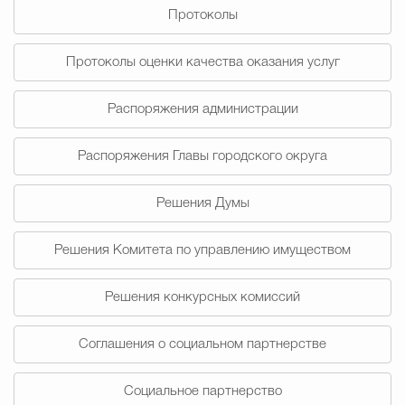
Протоколы
Избирательная коми
Протоколы оценки качества оказания услуг
Распоряжения администрации
Гостям Городского ок
Распоряжения Главы городского округа
Общественная безопасн
Решения Думы
Решения Комитета по управлению имуществом
Градостроительство и землепользов
Решения конкурсных комиссий
Государственные организации информи
Соглашения о социальном партнерстве
Социальное партнерство
Открытые да