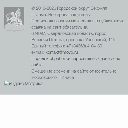
© 2010-2026 Городской округ Верхняя
Пышма. Все права защищены.
При использовании материалов в публикациях
ссылка на сайт обязательна.
624097, Свердловская область, город
Верхняя Пышма, проспект Успенский, 115
Единый телефон: +7 (34368) 4-04-80
e-mail:
kontakt@movp.ru
Порядок обработки персональных данных на
сайте
Смещение времени на сайте относительно
московского: +2 часа