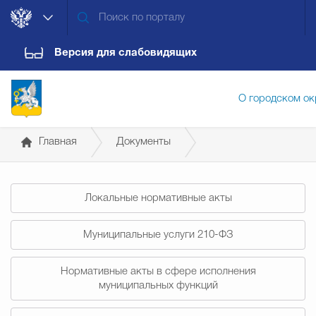
Версия для слабовидящих
О городском ок
Главная
Документы
Администрация городского ок
Постановления администрации
Локальные нормативные акты
Дума городского округа
Докум
Муниципальные услуги 210-ФЗ
Новости
Обращения граждан
Конт
Нормативные акты в сфере исполнения
муниципальных функций