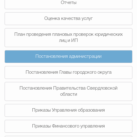
Отчеты
Муниципальная сл
Оценка качества услуг
Противодействие корру
План проведения плановых проверок юридических
лиц и ИП
Городская среда
Социальная с
Постановления администрации
Постановления Главы городского округа
Экономика
Муниципальные ус
Постановления Правительства Свердловской
области
Обще
Приказы Управления образования
Счётная палата Городского ок
Приказы Финансового управления