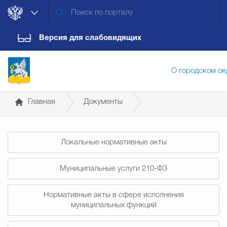
Версия для слабовидящих
О городском ок
Главная
Документы
Администрация городского ок
Постановления администрации
Локальные нормативные акты
Дума городского округа
Докум
Муниципальные услуги 210-ФЗ
Новости
Обращения граждан
Конт
Нормативные акты в сфере исполнения
муниципальных функций