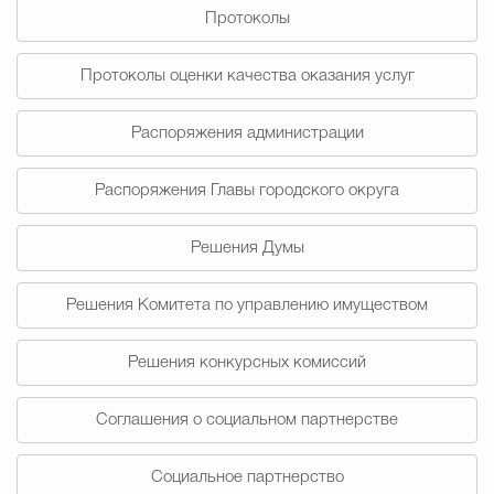
Протоколы
Избирательная коми
Протоколы оценки качества оказания услуг
Распоряжения администрации
Гостям Городского ок
Распоряжения Главы городского округа
Общественная безопасн
Решения Думы
Решения Комитета по управлению имуществом
Градостроительство и землепользов
Решения конкурсных комиссий
Государственные организации информи
Соглашения о социальном партнерстве
Социальное партнерство
Открытые да