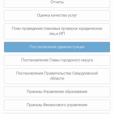
Отчеты
Муниципальная сл
Оценка качества услуг
Противодействие корру
План проведения плановых проверок юридических
лиц и ИП
Городская среда
Социальная с
Постановления администрации
Постановления Главы городского округа
Экономика
Муниципальные ус
Постановления Правительства Свердловской
области
Обще
Приказы Управления образования
Счётная палата Городского ок
Приказы Финансового управления