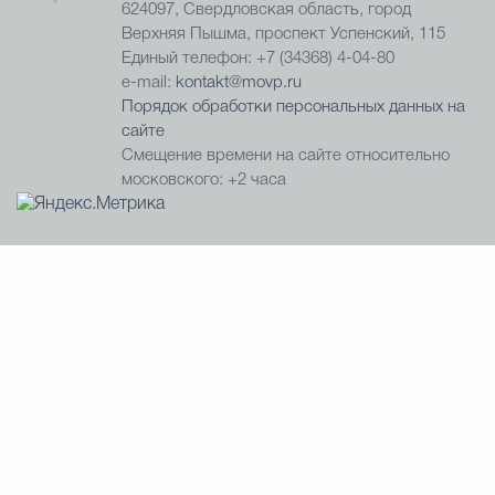
624097, Свердловская область, город
Верхняя Пышма, проспект Успенский, 115
Единый телефон: +7 (34368) 4-04-80
e-mail:
kontakt@movp.ru
Порядок обработки персональных данных на
сайте
Смещение времени на сайте относительно
московского: +2 часа