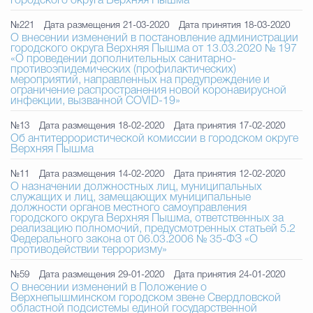
городского округа Верхняя Пышма
№221
Дата размещения 21-03-2020
Дата принятия 18-03-2020
Избирательная коми
О внесении изменений в постановление администрации
городского округа Верхняя Пышма от 13.03.2020 № 197
«О проведении дополнительных санитарно-
противоэпидемических (профилактических)
мероприятий, направленных на предупреждение и
Гостям Городского ок
ограничение распространения новой коронавирусной
инфекции, вызванной COVID-19»
№13
Дата размещения 18-02-2020
Дата принятия 17-02-2020
Об антитеррористической комиссии в городском округе
Общественная безопасн
Верхняя Пышма
№11
Дата размещения 14-02-2020
Дата принятия 12-02-2020
О назначении должностных лиц, муниципальных
служащих и лиц, замещающих муниципальные
Градостроительство и землепользов
должности органов местного самоуправления
городского округа Верхняя Пышма, ответственных за
реализацию полномочий, предусмотренных статьей 5.2
Федерального закона от 06.03.2006 № 35-ФЗ «О
противодействии терроризму»
Государственные организации информи
№59
Дата размещения 29-01-2020
Дата принятия 24-01-2020
О внесении изменений в Положение о
Верхнепышминском городском звене Свердловской
областной подсистемы единой государственной
Открытые да