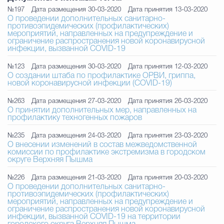
Муниципальная сл
№197
Дата размещения 30-03-2020
Дата принятия 13-03-2020
О проведении дополнительных санитарно-
противоэпидемических (профилактических)
мероприятий, направленных на предупреждение и
ограничение распространения новой коронавирусной
Противодействие корру
инфекции, вызванной COVID-19
№123
Дата размещения 30-03-2020
Дата принятия 12-03-2020
О создании штаба по профилактике ОРВИ, гриппа,
новой коронавирусной инфекции (COVID-19)
Городская среда
Социальная с
№263
Дата размещения 27-03-2020
Дата принятия 26-03-2020
О принятии дополнительных мер, направленных на
профилактику техногенных пожаров
Экономика
Муниципальные ус
№235
Дата размещения 24-03-2020
Дата принятия 23-03-2020
О внесении изменений в состав межведомственной
комиссии по профилактике экстремизма в городском
округе Верхняя Пышма
Обще
№226
Дата размещения 21-03-2020
Дата принятия 20-03-2020
О проведении дополнительных санитарно-
противоэпидемических (профилактических)
мероприятий, направленных на предупреждение и
Счётная палата Городского ок
ограничение распространения новой коронавирусной
инфекции, вызванной COVID-19 на территории