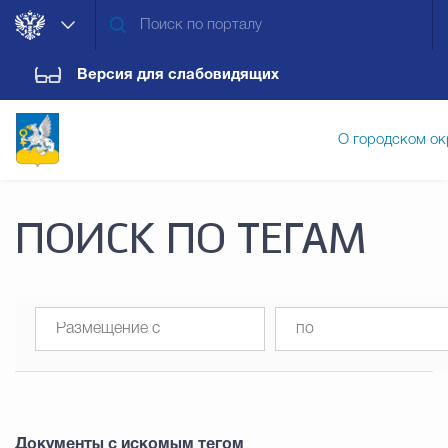
Версия для слабовидящих
О городском ок
Администрация городского ок
ПОИСК ПО ТЕГАМ
Дума городского округа
Докум
Новости
Обращения граждан
Конт
Документы с искомым тегом