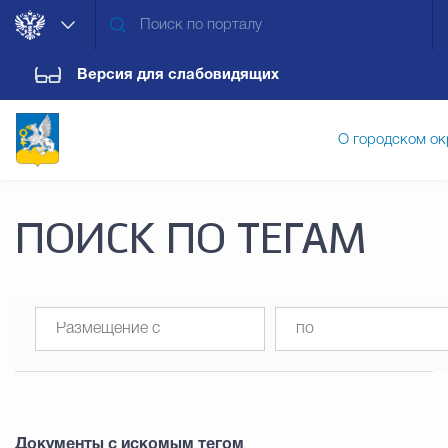
Версия для слабовидящих
О городском ок
Администрация городского ок
ПОИСК ПО ТЕГАМ
Дума городского округа
Докум
Новости
Обращения граждан
Конт
Документы с искомым тегом