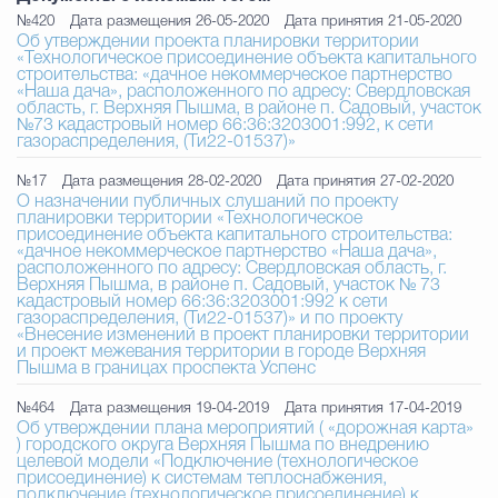
Муниципальная сл
№420
Дата размещения 26-05-2020
Дата принятия 21-05-2020
Об утверждении проекта планировки территории
«Технологическое присоединение объекта капитального
строительства: «дачное некоммерческое партнерство
«Наша дача», расположенного по адресу: Свердловская
Противодействие корру
область, г. Верхняя Пышма, в районе п. Садовый, участок
№73 кадастровый номер 66:36:3203001:992, к сети
газораспределения, (Ти22-01537)»
№17
Дата размещения 28-02-2020
Дата принятия 27-02-2020
Городская среда
Социальная с
О назначении публичных слушаний по проекту
планировки территории «Технологическое
присоединение объекта капитального строительства:
«дачное некоммерческое партнерство «Наша дача»,
расположенного по адресу: Свердловская область, г.
Экономика
Муниципальные ус
Верхняя Пышма, в районе п. Садовый, участок № 73
кадастровый номер 66:36:3203001:992 к сети
газораспределения, (Ти22-01537)» и по проекту
«Внесение изменений в проект планировки территории
и проект межевания территории в городе Верхняя
Пышма в границах проспекта Успенс
Обще
№464
Дата размещения 19-04-2019
Дата принятия 17-04-2019
Об утверждении плана мероприятий ( «дорожная карта»
) городского округа Верхняя Пышма по внедрению
Счётная палата Городского ок
целевой модели «Подключение (технологическое
присоединение) к системам теплоснабжения,
подключение (технологическое присоединение) к