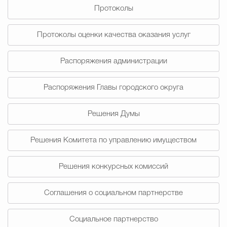
Протоколы
Избирательная коми
Протоколы оценки качества оказания услуг
Распоряжения администрации
Гостям Городского ок
Распоряжения Главы городского округа
Общественная безопасн
Решения Думы
Решения Комитета по управлению имуществом
Градостроительство и землепользов
Решения конкурсных комиссий
Государственные организации информи
Соглашения о социальном партнерстве
Социальное партнерство
Открытые да