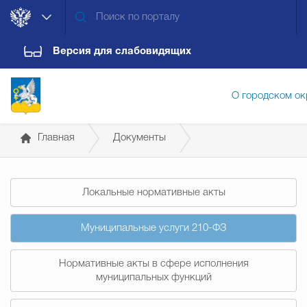
Версия для слабовидящих
О городском ок
Главная
Документы
Администрация городского ок
Муниципальные услуги 210-ФЗ
Локальные нормативные акты
Дума городского округа
Докум
Муниципальные услуги 210-ФЗ
Новости
Обращения граждан
Конт
Нормативные акты в сфере исполнения
муниципальных функций