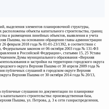
рий, выделения элементов планировочной структуры,
ых расположены объекты капитального строительства, границ
ства и размещения линейных объектов, выявления и учета
рхняя Пышма, на основании обращения главы администрации
26 февраля 2018 года № 01-01-23/1392, в соответствии с
 Федеральным законом от 06 октября 2003 года № 131-ФЗ
авления в Российской Федерации», статьями 15, 25 Устава
 Решением Думы муниципального образования «Верхняя
млепользования и застройки на территории городского округа
одского округа Верхняя Пышма от 30 апреля 2009 года №
ния публичных слушаний в городском округе Верхняя
руга Верхняя Пышма от 30 октября 2014 года № 20/13,
ода публичные слушания по документации по планировке
 капитального строительства: производственная база,
ерхняя Пышма, ул. Петрова, д. 3 к сети газораспределения,