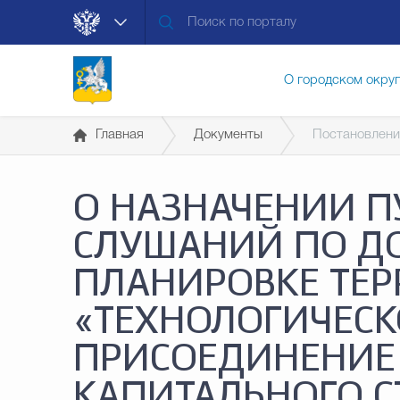
О городском окру
Главная
Документы
Постановлени
Контакты
Мун
О НАЗНАЧЕНИИ 
Муниципальные ус
СЛУШАНИЙ ПО Д
ПЛАНИРОВКЕ ТЕ
Общественная без
«ТЕХНОЛОГИЧЕСК
ПРИСОЕДИНЕНИЕ
Открытые данные
КАПИТАЛЬНОГО С