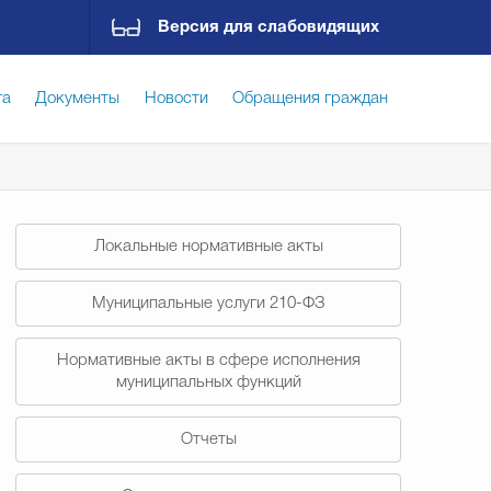
Версия для слабовидящих
га
Документы
Новости
Обращения граждан
ская среда
Социальная сфера
Экономика
Локальные нормативные акты
ирательная комиссия
Гостям Городского округа
Муниципальные услуги 210-ФЗ
Нормативные акты в сфере исполнения
Государственные организации информируют
муниципальных функций
Отчеты