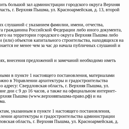
ить большой зал администрации городского округа Верхняя
сть, г. Верхняя Пышма, ул. Красноармейская, д. 13, второй
ых слушаний с указанием фамилии, имени, отчества,
та гражданина Российской Федерации либо иного документа,
го на территории городского округа Верхняя Пышма либо
 (или) объектов капитального строительства, находящихся на
ается не менее чем за час до начала публичных слушаний и
иях, внесения предложений и замечаний необходимо иметь
анными в пункте 1 настоящего постановления, материалами
ожно в Управлении архитектуры и градостроительства
адресу: Свердловская область, г. Верхняя Пышма, ул.
очие дни с 9 до 16 часов, а также на официальном интернет-
Верхняя Пышма (www.верхняяпышма-право.рф) и на
ма.
ектам, указанным в пункте 1 настоящего постановления,
авлении архитектуры и градостроительства администрации
овская область, г. Верхняя Пышма, ул. Красноармейская, д.