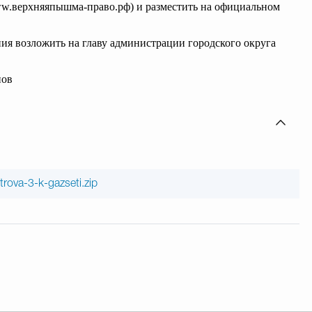
w.верхняяпышма-право.рф) и разместить на официальном
ния возложить на главу администрации городского округа
нов
rova-3-k-gazseti.zip