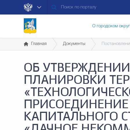
О городском окру
Главная
Документы
Постановлени
Контакты
Мун
ОБ УТВЕРЖДЕНИИ
Муниципальные ус
ПЛАНИРОВКИ ТЕ
«ТЕХНОЛОГИЧЕСК
Общественная без
ПРИСОЕДИНЕНИЕ
КАПИТАЛЬНОГО С
Открытые данные
«ДАЧНОЕ НЕКОМ