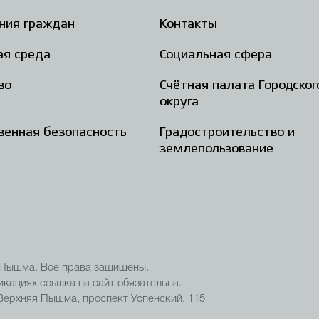
ния граждан
Контакты
ая среда
Социальная сфера
во
Счётная палата Городског
округа
енная безопасность
Градостроительство и
землепользование
 Пышма. Все права защищены.
кациях ссылка на сайт обязательна.
 Верхняя Пышма, проспект Успенский, 115