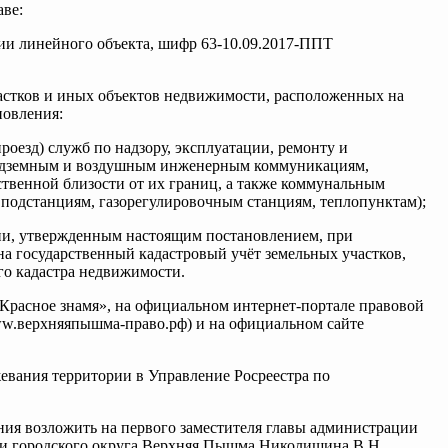
аве:
ии линейного объекта, шифр 63-10.09.2017-ППТ
астков и иных объектов недвижимости, расположенных на
новления:
роезд) служб по надзору, эксплуатации, ремонту и
подземным и воздушным инженерным коммуникациям,
твенной близости от их границ, а также коммунальным
 подстанциям, газорегулировочным станциям, теплопунктам);
рии, утвержденным настоящим постановлением, при
на государственный кадастровый учёт земельных участков,
го кадастра недвижимости.
«Красное знамя», на официальном интернет-портале правовой
w.верхняяпышма-право.рф) и на официальном сайте
евания территории в Управление Росреестра по
ния возложить на первого заместителя главы администрации
ии городского округа Верхняя Пышма Николишина В.Н.