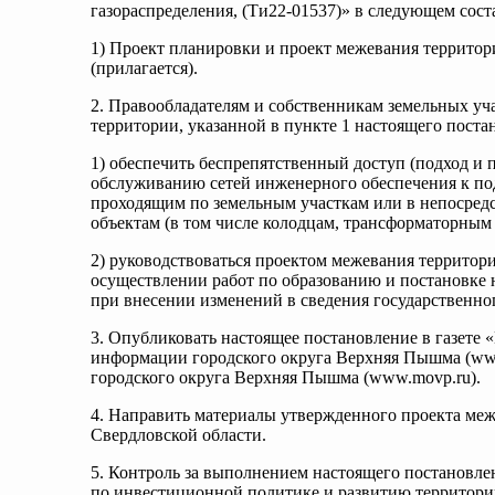
газораспределения, (Ти22-01537)» в следующем сост
1) Проект планировки и проект межевания территор
(прилагается).
2. Правообладателям и собственникам земельных уч
территории, указанной в пункте 1 настоящего поста
1) обеспечить беспрепятственный доступ (подход и п
обслуживанию сетей инженерного обеспечения к 
проходящим по земельным участкам или в непосредс
объектам (в том числе колодцам, трансформаторным
2) руководствоваться проектом межевания террито
осуществлении работ по образованию и постановке 
при внесении изменений в сведения государственно
3. Опубликовать настоящее постановление в газете 
информации городского округа Верхняя Пышма (ww
городского округа Верхняя Пышма (www.movp.ru).
4. Направить материалы утвержденного проекта меж
Свердловской области.
5. Контроль за выполнением настоящего постановле
по инвестиционной политике и развитию территор