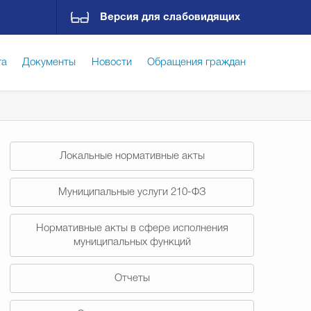
Версия для слабовидящих
га
Документы
Новости
Обращения граждан
ская среда
Социальная сфера
Экономика
Локальные нормативные акты
ирательная комиссия
Гостям Городского округа
Муниципальные услуги 210-ФЗ
Нормативные акты в сфере исполнения
Государственные организации информируют
муниципальных функций
Отчеты