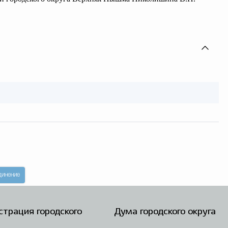
динение
трация городского
Дума городского округа