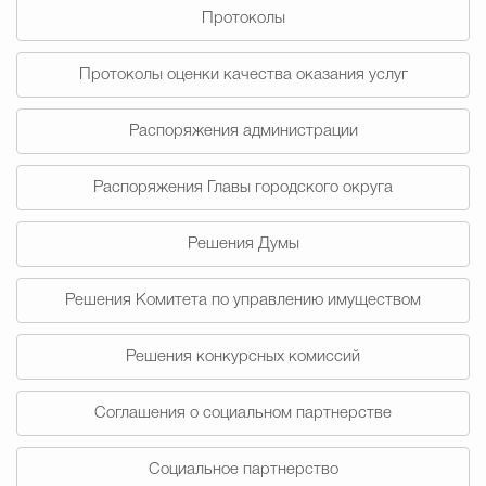
Протоколы
Избирательная коми
Протоколы оценки качества оказания услуг
Распоряжения администрации
Гостям Городского ок
Распоряжения Главы городского округа
Общественная безопасн
Решения Думы
Решения Комитета по управлению имуществом
Градостроительство и землепользов
Решения конкурсных комиссий
Государственные организации информи
Соглашения о социальном партнерстве
Социальное партнерство
Открытые да