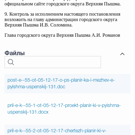
официальном сайте городского округа Верхняя Пышма.
9. Контроль за исполнением настоящего постановления
возложить на главу администрации городского округа
Верхняя Пышма И.В. Соломина.
Глава городского округа Верхняя Пышма А.И. Романов
Файлы
post-e--55-ot-05-12-17-o-ps-planir-ka-i-mezhev-e-
pyishma-uspenskij-131.doc
pril-e-k--55-1-ot-05-12-17-proekt-planir-ki-v-pyishma-
uspenskij-131.docx
pril-e-k--55-2-ot-05-12-17-chertezh-planir-ki-v-