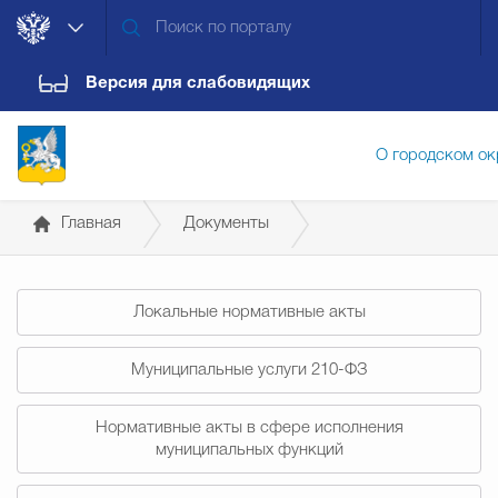
Версия для слабовидящих
О городском ок
Главная
Документы
Администрация городского ок
Постановления Главы городского округа
Локальные нормативные акты
Дума городского округа
Докум
Муниципальные услуги 210-ФЗ
Новости
Обращения граждан
Конт
Нормативные акты в сфере исполнения
муниципальных функций