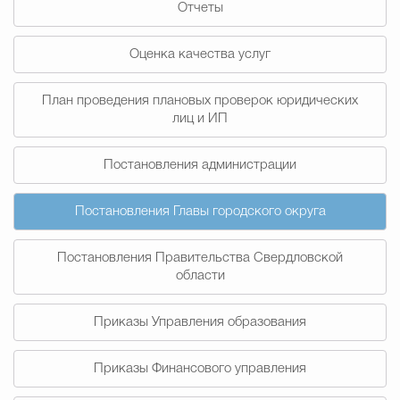
Отчеты
Муниципальная сл
Оценка качества услуг
Противодействие корру
План проведения плановых проверок юридических
лиц и ИП
Городская среда
Социальная с
Постановления администрации
Постановления Главы городского округа
Экономика
Муниципальные ус
Постановления Правительства Свердловской
области
Обще
Приказы Управления образования
Счётная палата Городского ок
Приказы Финансового управления