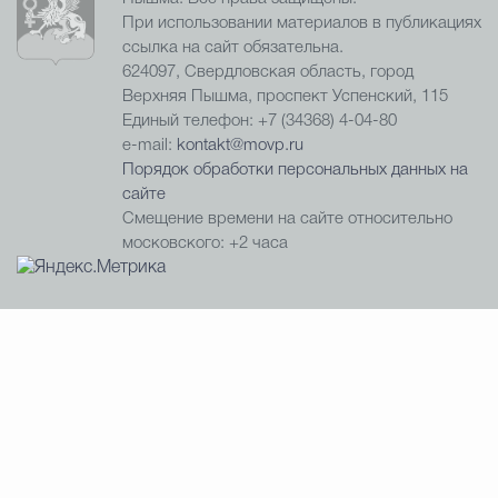
При использовании материалов в публикациях
ссылка на сайт обязательна.
624097, Свердловская область, город
Верхняя Пышма, проспект Успенский, 115
Единый телефон: +7 (34368) 4-04-80
e-mail:
kontakt@movp.ru
Порядок обработки персональных данных на
сайте
Смещение времени на сайте относительно
московского: +2 часа