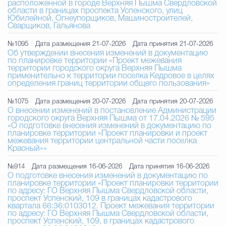
расположенной в городе Верхняя Пышма Свердловской
области в границах проспекта Успенского, улиц
Юбилейной, Огнеупорщиков, Машиностроителей,
Избирательная коми
Сварщиков, Гальянова
№1095
Дата размещения 21-07-2026
Дата принятия 21-07-2026
Об утверждении внесения изменений в документацию
по планировке территории «Проект межевания
Гостям Городского ок
территории городского округа Верхняя Пышма
применительно к территории поселка Кедровое в целях
определения границ территории общего пользования»
№1075
Дата размещения 20-07-2026
Дата принятия 20-07-2026
Общественная безопасн
О внесении изменений в постановление Администрации
городского округа Верхняя Пышма от 17.04.2026 № 595
«О подготовке внесения изменений в документацию по
планировке территории «Проект планировки и проект
межевания территории центральной части поселка
Градостроительство и землепользов
Красный»»
№914
Дата размещения 16-06-2026
Дата принятия 16-06-2026
О подготовке внесения изменений в документацию по
планировке территории «Проект планировки территории
Государственные организации информи
по адресу: ГО Верхняя Пышма Свердловской области,
проспект Успенский, 109 в границах кадастрового
квартала 66:36:0103012. Проект межевания территории
по адресу: ГО Верхняя Пышма Свердловской области,
проспект Успенский, 109, в границах кадастрового
Открытые да