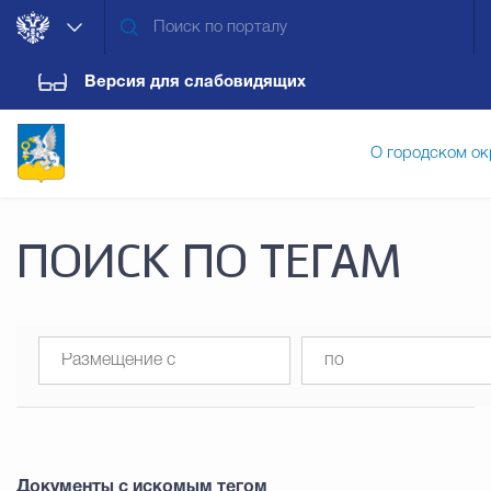
Версия для слабовидящих
О городском ок
Администрация городского ок
ПОИСК ПО ТЕГАМ
Дума городского округа
Докум
Новости
Обращения граждан
Конт
Документы с искомым тегом