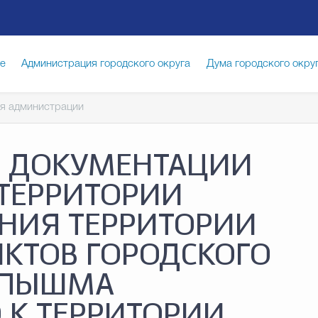
ге
Администрация городского округа
Дума городского окру
я администрации
иципальная служба
Противодействие коррупции
Город
И ДОКУМЕНТАЦИИ
луги
Общество
Счётная палата Городского округа
Изб
ТЕРРИТОРИИ
НИЯ ТЕРРИТОРИИ
опасность
Градостроительство и землепользование
КТОВ ГОРОДСКОГО
Я ПЫШМА
 К ТЕРРИТОРИИ