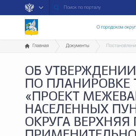
О городском окру
Главная
Документы
Постановлени
Контакты
Мун
ОБ УТВЕРЖДЕНИ
Муниципальные ус
ПО ПЛАНИРОВКЕ 
«ПРОЕКТ МЕЖЕВА
Общественная без
НАСЕЛЕННЫХ ПУН
ОКРУГА ВЕРХНЯ
Открытые данные
ПРИМЕНИТЕЛЬНО