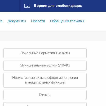
Версия для слабовидящих
га
Документы
Новости
Обращения граждан
ская среда
Социальная сфера
Экономика
Локальные нормативные акты
ирательная комиссия
Гостям Городского округа
Муниципальные услуги 210-ФЗ
Нормативные акты в сфере исполнения
Государственные организации информируют
муниципальных функций
Отчеты