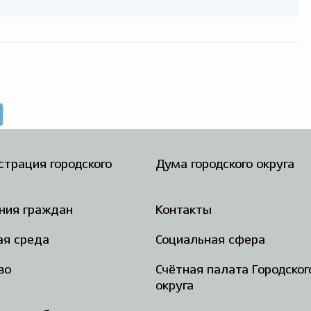
трация городского
Дума городского округа
ния граждан
Контакты
ая среда
Социальная сфера
во
Счётная палата Городског
округа