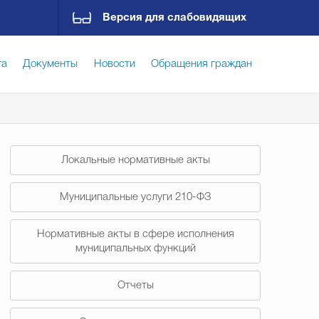
Версия для слабовидящих
га
Документы
Новости
Обращения граждан
ская среда
Социальная сфера
Экономика
Локальные нормативные акты
ирательная комиссия
Гостям Городского округа
Муниципальные услуги 210-ФЗ
Нормативные акты в сфере исполнения
Государственные организации информируют
муниципальных функций
Отчеты