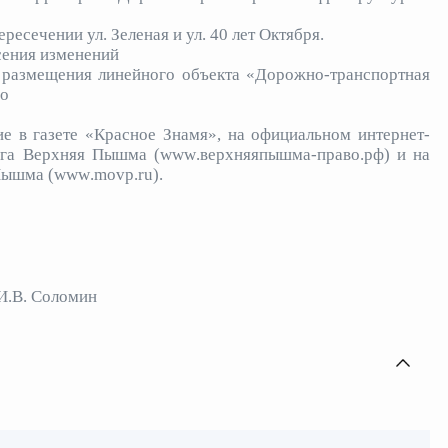
ресечении ул. Зеленая и ул. 40 лет Октября.
сения изменений
 размещения линейного объекта «Дорожно-транспортная
по
е в газете «Красное Знамя», на официальном интернет-
уга Верхняя Пышма (
www
.верхняяпышма-право.рф) и на
Пышма (
www
.
movp
.
ru
).
И.В. Соломин