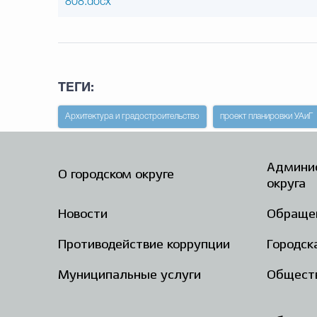
808.docx
ТЕГИ:
Архитектура и градостроительство
проект планировки УАиГ
Админис
О городском округе
округа
Новости
Обраще
Противодействие коррупции
Городск
Муниципальные услуги
Общест