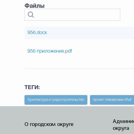
Файлы
956.docx
956 приложение.pdf
ТЕГИ:
Архитектура и градостроительство
проект планировки УАиГ
Админис
О городском округе
округа