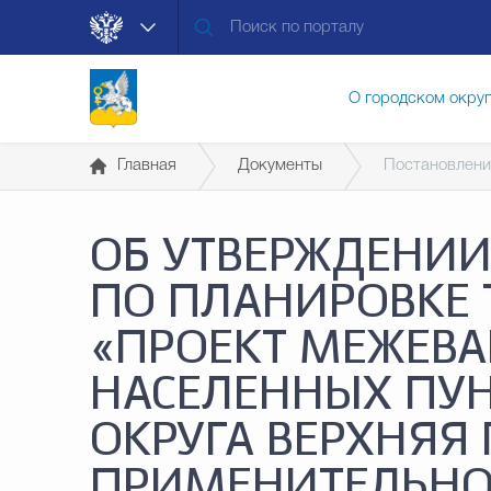
О городском окру
Главная
Документы
Постановлени
Контакты
Мун
ОБ УТВЕРЖДЕНИ
Муниципальные ус
ПО ПЛАНИРОВКЕ 
«ПРОЕКТ МЕЖЕВА
Общественная без
НАСЕЛЕННЫХ ПУН
ОКРУГА ВЕРХНЯ
Открытые данные
ПРИМЕНИТЕЛЬНО