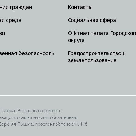
ния граждан
Контакты
ая среда
Социальная сфера
во
Счётная палата Городског
округа
енная безопасность
Градостроительство и
землепользование
 Пышма. Все права защищены.
кациях ссылка на сайт обязательна.
 Верхняя Пышма, проспект Успенский, 115