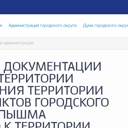
ге
Администрация городского округа
Дума городского окру
я администрации
иципальная служба
Противодействие коррупции
Город
И ДОКУМЕНТАЦИИ
луги
Общество
Счётная палата Городского округа
Изб
ТЕРРИТОРИИ
НИЯ ТЕРРИТОРИИ
опасность
Градостроительство и землепользование
КТОВ ГОРОДСКОГО
Я ПЫШМА
 К ТЕРРИТОРИИ