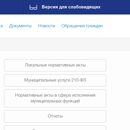
Версия для слабовидящих
га
Документы
Новости
Обращения граждан
ская среда
Социальная сфера
Экономика
Локальные нормативные акты
ирательная комиссия
Гостям Городского округа
Муниципальные услуги 210-ФЗ
Нормативные акты в сфере исполнения
Государственные организации информируют
муниципальных функций
Отчеты