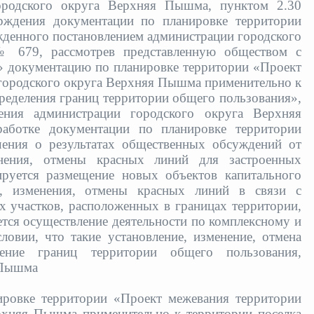
ородского округа Верхняя Пышма, пунктом 2.30
рждения документации по планировке территории
денного постановлением администрации городского
 679, рассмотрев представленную обществом с
 документацию по планировке территории «Проект
городского округа Верхняя Пышма применительно к
пределения границ территории общего пользования»,
ения администрации городского округа Верхняя
ботке документации по планировке территории
чения о результатах общественных обсуждений от
енения, отмены красных линий для застроенных
ируется размещение новых объектов капитального
ия, изменения, отмены красных линий в связи с
х участков, расположенных в границах территории,
ется осуществление деятельности по комплексному и
овии, что такие установление, изменение, отмена
ение границ территории общего пользования,
 Пышма
ировке территории «Проект межевания территории
рхняя Пышма применительно к территории поселка