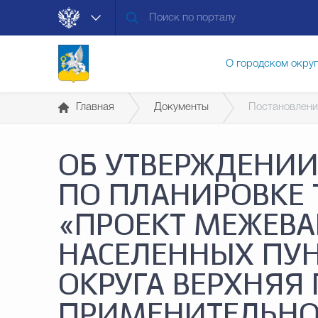
О городском окру
Главная
Документы
Постановлени
Контакты
Мун
ОБ УТВЕРЖДЕНИ
Муниципальные ус
ПО ПЛАНИРОВКЕ 
«ПРОЕКТ МЕЖЕВА
Общественная без
НАСЕЛЕННЫХ ПУН
ОКРУГА ВЕРХНЯ
Открытые данные
ПРИМЕНИТЕЛЬНО