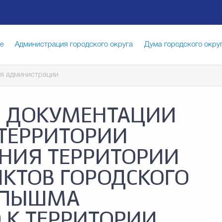
ге
Администрация городского округа
Дума городского окру
я администрации
иципальная служба
Противодействие коррупции
Город
И ДОКУМЕНТАЦИИ
луги
Общество
Счётная палата Городского округа
Изб
ТЕРРИТОРИИ
НИЯ ТЕРРИТОРИИ
опасность
Градостроительство и землепользование
КТОВ ГОРОДСКОГО
Я ПЫШМА
 К ТЕРРИТОРИИ