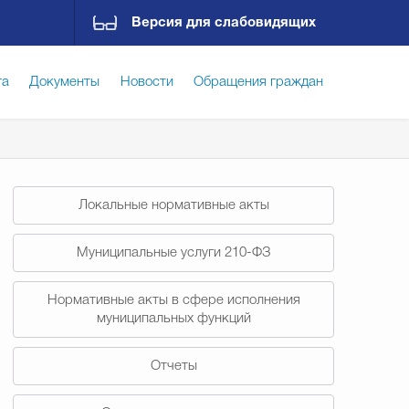
Версия для слабовидящих
га
Документы
Новости
Обращения граждан
ская среда
Социальная сфера
Экономика
Локальные нормативные акты
ирательная комиссия
Гостям Городского округа
Муниципальные услуги 210-ФЗ
Нормативные акты в сфере исполнения
Государственные организации информируют
муниципальных функций
Отчеты