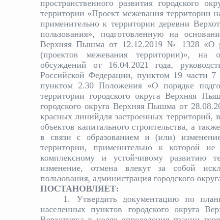
пространственного развития городского о
территории «Проект межевания территории н
применительно к территории деревни Верхот
пользования», подготовленную на основани
Верхняя Пышма от 12.12.2019 № 1328 «О р
(проектов межевания территории)», на о
обсуждений от 16.04.2021 года, руководст
Российской Федерации, пунктом 19 части 7 
пунктом 2.30 Положения «О порядке подго
территории городского округа Верхняя Пыш
городского округа Верхняя Пышма от 28.08.2
красных линийдля застроенных территорий, 
объектов капитального строительства, а такж
в связи с образованием и (или) изменени
территории, применительно к которой не 
комплексному и устойчивому развитию те
изменение, отмена влекут за собой иск
пользования, администрация городского окру
ПОСТАНОВЛЯЕТ:
1. Утвердить документацию по план
населенных пунктов городского округа Ве
Верхотурка в целях определения границ тер