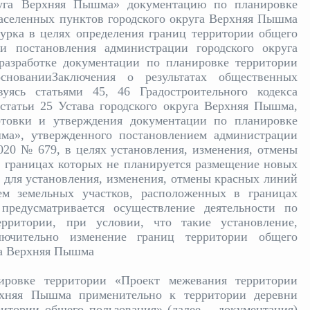
круга Верхняя Пышма» документацию по планировке
аселенных пунктов городского округа Верхняя Пышма
урка в целях определения границ территории общего
и постановления администрации городского округа
азработке документации по планировке территории
снованииЗаключения о результатах общественных
вуясь статьями 45, 46 Градостроительного кодекса
статьи 25 Устава городского округа Верхняя Пышма,
товки и утверждения документации по планировке
ма», утвержденного постановлением администрации
020 № 679, в целях установления, изменения, отмены
в границах которых не планируется размещение новых
е для установления, изменения, отмены красных линий
ем земельных участков, расположенных в границах
предусматривается осуществление деятельности по
рритории, при условии, что такие установление,
лючительно изменение границ территории общего
га Верхняя Пышма
ировке территории «Проект межевания территории
рхняя Пышма применительно к территории деревни
ритории общего пользования» (далее – документация)