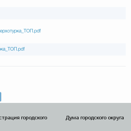
ерхотурка_ТОП.pdf
рка_ТОП.pdf
трация городского
Дума городского округа