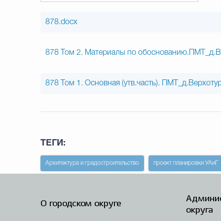
878.docx
878 Том 2. Материалы по обоснованию.ПМТ_д.В
878 Том 1. Основная (утв.часть). ПМТ_д.Верхоту
ТЕГИ:
Архитектура и градостроительство
проект планировки УАиГ
Админис
О городском округе
округа