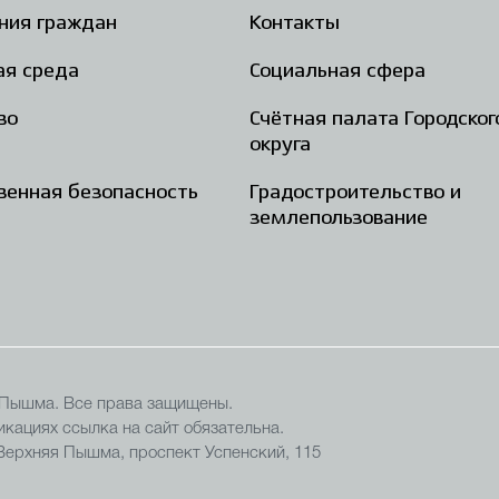
ния граждан
Контакты
ая среда
Социальная сфера
во
Счётная палата Городског
округа
енная безопасность
Градостроительство и
землепользование
 Пышма. Все права защищены.
кациях ссылка на сайт обязательна.
 Верхняя Пышма, проспект Успенский, 115