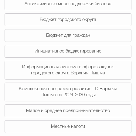
Муниципальная сл
Антикризисные меры поддержки бизнеса
Бюджет городского округа
Противодействие корру
Бюджет для граждан
Инициативное бюджетирование
Городская среда
Социальная с
Информационная система в сфере закупок
городского округа Верхняя Пышма
Экономика
Муниципальные ус
Комплексная программа развития ГО Верхняя
Пышма на 2024-2030 годы
Обще
Малое и среднее предпринимательство
Счётная палата Городского ок
Местные налоги