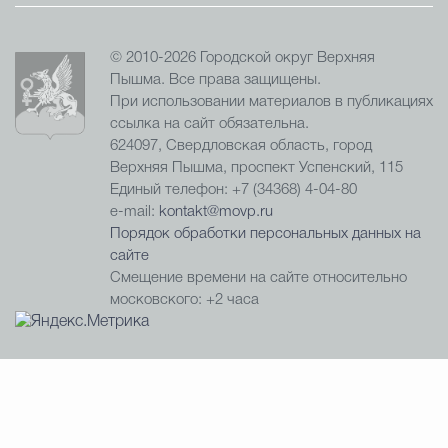
© 2010-2026 Городской округ Верхняя
Пышма. Все права защищены.
При использовании материалов в публикациях
ссылка на сайт обязательна.
624097, Свердловская область, город
Верхняя Пышма, проспект Успенский, 115
Единый телефон: +7 (34368) 4-04-80
e-mail:
kontakt@movp.ru
Порядок обработки персональных данных на
сайте
Смещение времени на сайте относительно
московского: +2 часа