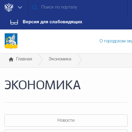
Версия для слабовидящих
О городском ок
Главная
Экономика
Администрация городского ок
Промышленность
ЭКОНОМИКА
Дума городского округа
Докум
Новости
Обращения граждан
Конт
Новости