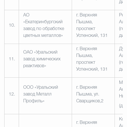
дир
АО
г. Верхняя
Реп
«Екатеринбургский
Пышма,
Але
10.
завод по обработке
проспект
(ге
цветных металлов»
Успенский, 131
дир
г. Верхняя
Дун
ОАО «Уральский
Пышма,
Але
11.
завод химических
проспект
(ге
реактивов»
Успенский, 131
дир
Мас
ООО «Уральский
г. Верхняя
Анд
12.
завод Металл
Пышма, ул.
Ник
Профиль»
Сварщиков,2
(ди
Кор
г. Верхняя
Але