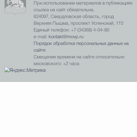
При использовании материалов в публикациях
ссылка на сайт обязательна.
624097, Свердловская область, город
Верхняя Пышма, проспект Успенский, 115
Единый телефон: +7 (34368) 4-04-80
e-mail:
kontakt@movp.ru
Порядок обработки персональных данных на
сайте
Смещение времени на сайте относительно
московского: +2 часа