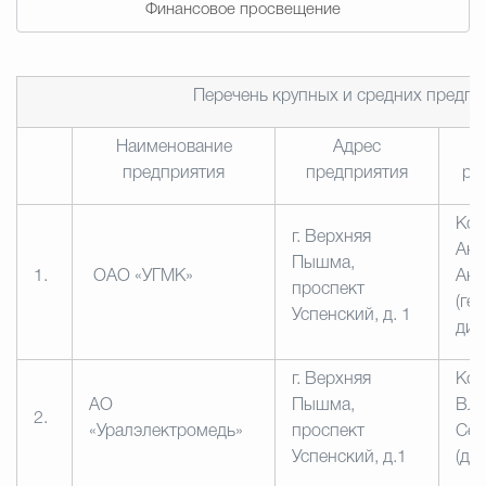
Финансовое просвещение
Перечень крупных и средних предп
Наименование
Адрес
предприятия
предприятия
ру
Коз
г. Верхняя
Анд
Пышма,
1.
ОАО «УГМК»
Ана
проспект
(ге
Успенский, д. 1
дир
г. Верхняя
Кол
АО
Пышма,
Вл
2.
«Уралэлектромедь»
проспект
Сер
Успенский, д.1
(ди