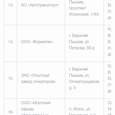
Пышма,
13.
АО «Автотранспорт»
Евг
проспект
(ге
Успенский,
1/63
дир
Руд
г. Верхняя
Вла
14.
ООО «Форматек»
Пышма, ул.
Вла
Петрова, 59 д
(ге
дир
Гел
г. Верхняя
Вл
ЗАО «Опытный
Пышма, ул.
15.
Евг
завод огнеупоров»
Огнеупорщиков,
(ге
д. 3
дир
ООО «Исетский
Сит
карьер
п. Исеть, ул.
Ник
16.