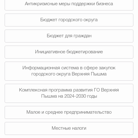
Муниципальная сл
Антикризисные меры поддержки бизнеса
Бюджет городского округа
Противодействие корру
Бюджет для граждан
Инициативное бюджетирование
Городская среда
Социальная с
Информационная система в сфере закупок
городского округа Верхняя Пышма
Экономика
Муниципальные ус
Комплексная программа развития ГО Верхняя
Пышма на 2024-2030 годы
Обще
Малое и среднее предпринимательство
Счётная палата Городского ок
Местные налоги