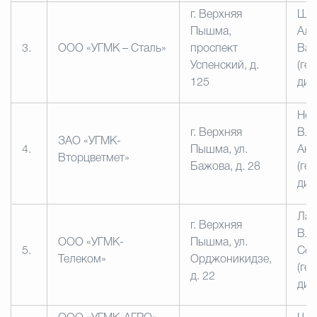
г. Верхняя
Шр
Пышма,
Але
3.
ООО «УГМК – Сталь»
проспект
Вас
Успенский, д.
(ге
125
дир
Нем
г. Верхняя
Вл
ЗАО «УГМК-
4.
Пышма, ул.
Ана
Вторцветмет»
Бажова, д. 28
(ге
дир
Лан
г. Верхняя
Вл
ООО «УГМК-
Пышма, ул.
5.
Сер
Телеком»
Орджоникидзе,
(ге
д. 22
дир