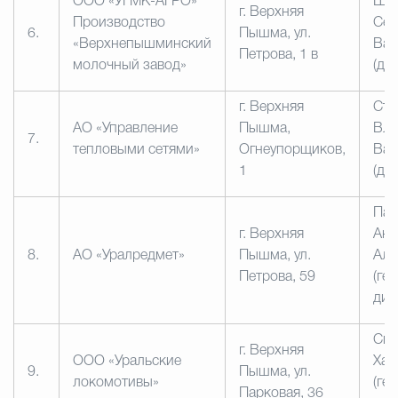
ООО «УГМК-АГРО»
Ши
г. Верхняя
Производство
Сер
6.
Пышма, ул.
«Верхнепышминский
Вал
Петрова, 1 в
молочный завод»
(ди
г. Верхняя
Сто
АО «Управление
Пышма,
Вл
7.
тепловыми сетями»
Огнеупорщиков,
Вал
1
(ди
Паю
г. Верхняя
Анд
8.
АО «Уралредмет»
Пышма, ул.
Але
Петрова, 59
(ге
дир
Спа
г. Верхняя
ООО «Уральские
Хар
9.
Пышма, ул.
локомотивы»
(ге
Парковая, 36