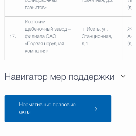
облицовочных
Гранитная, д.2
Ива
гранитов»
(ди
Исетский
щебеночный завод –
п. Исеть, ул.
Жук
17.
филиала ОАО
Станционная,
Ана
«Первая нерудная
д.1
(ди
компания»
Навигатор мер поддержки
Нормативные правовые
акты