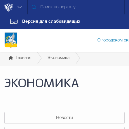
Версия для слабовидящих
О городском ок
Главная
Экономика
Администрация городского ок
Оценка эффективности
ЭКОНОМИКА
Дума городского округа
Докум
Новости
Обращения граждан
Конт
Новости