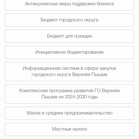
Муниципальная сл
Антикризисные меры поддержки бизнеса
Бюджет городского округа
Противодействие корру
Бюджет для граждан
Инициативное бюджетирование
Городская среда
Социальная с
Информационная система в сфере закупок
городского округа Верхняя Пышма
Экономика
Муниципальные ус
Комплексная программа развития ГО Верхняя
Пышма на 2024-2030 годы
Обще
Малое и среднее предпринимательство
Счётная палата Городского ок
Местные налоги