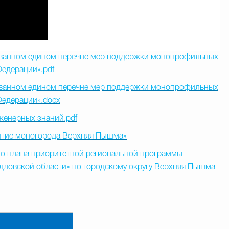
рованном едином перечне мер поддержки монопрофильных
едерации».pdf
рованном едином перечне мер поддержки монопрофильных
Федерации».docx
женерных знаний.pdf
итие моногорода Верхняя Пышма»
о плана приоритетной региональной программы
дловской области» по городскому округу Верхняя Пышма