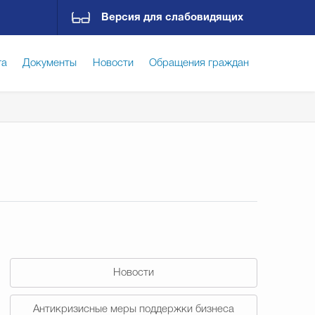
Версия для слабовидящих
га
Документы
Новости
Обращения граждан
ская среда
Социальная сфера
Экономика
ирательная комиссия
Гостям Городского округа
Государственные организации информируют
Новости
Антикризисные меры поддержки бизнеса