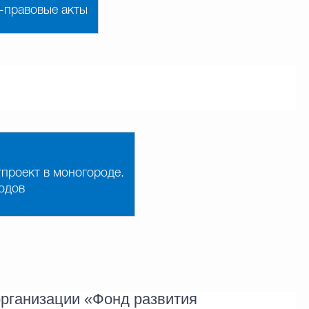
-правовые акты
проект в моногороде.
одов
рганизации «Фонд развития