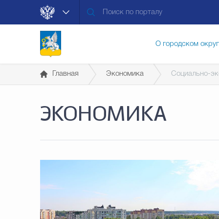
О городском окру
Главная
Экономика
Социально-эк
Контакты
Мун
ЭКОНОМИКА
Муниципальные ус
Общественная без
Открытые данные