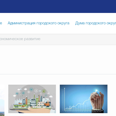
ге
Администрация городского округа
Дума городского окру
ономическое развитие
иципальная служба
Противодействие коррупции
Город
луги
Общество
Счётная палата Городского округа
Изб
опасность
Градостроительство и землепользование