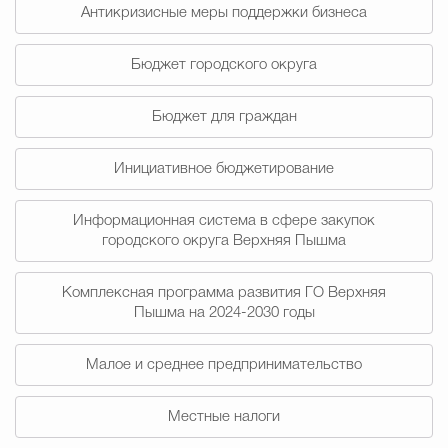
Муниципальная сл
Антикризисные меры поддержки бизнеса
Бюджет городского округа
Противодействие корру
Бюджет для граждан
Инициативное бюджетирование
Городская среда
Социальная с
Информационная система в сфере закупок
городского округа Верхняя Пышма
Экономика
Муниципальные ус
Комплексная программа развития ГО Верхняя
Пышма на 2024-2030 годы
Обще
Малое и среднее предпринимательство
Счётная палата Городского ок
Местные налоги