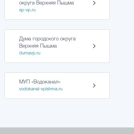
округа Верхняя Пышма
sp-vp.ru
Дума городского округа
Верхняя Пышма
dumavp.ru
МУП «Водоканал»
vodokanal-vpishma.ru