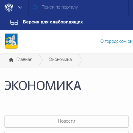
Версия для слабовидящих
О городском ок
Главная
Экономика
Администрация городского ок
Муниципальное задание
ЭКОНОМИКА
Дума городского округа
Докум
Новости
Обращения граждан
Конт
Новости