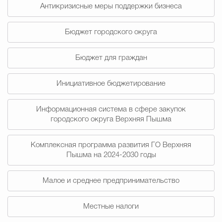
Муниципальная сл
Антикризисные меры поддержки бизнеса
Бюджет городского округа
Противодействие корру
Бюджет для граждан
Инициативное бюджетирование
Городская среда
Социальная с
Информационная система в сфере закупок
городского округа Верхняя Пышма
Экономика
Муниципальные ус
Комплексная программа развития ГО Верхняя
Пышма на 2024-2030 годы
Обще
Малое и среднее предпринимательство
Счётная палата Городского ок
Местные налоги