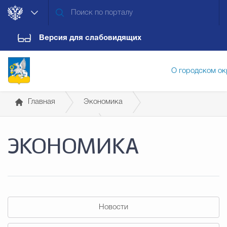
Версия для слабовидящих
О городском ок
Главная
Экономика
Администрация городского ок
Бюджет для граждан
Сравнение бюджетов
ЭКОНОМИКА
Дума городского округа
Докум
Новости
Обращения граждан
Конт
Новости