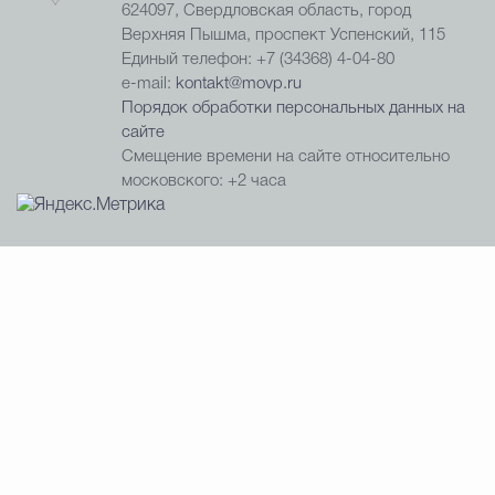
624097, Свердловская область, город
Верхняя Пышма, проспект Успенский, 115
Единый телефон: +7 (34368) 4-04-80
e-mail:
kontakt@movp.ru
Порядок обработки персональных данных на
сайте
Смещение времени на сайте относительно
московского: +2 часа