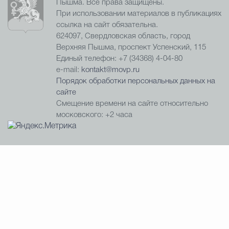
Пышма. Все права защищены.
При использовании материалов в публикациях
ссылка на сайт обязательна.
624097, Свердловская область, город
Верхняя Пышма, проспект Успенский, 115
Единый телефон: +7 (34368) 4-04-80
e-mail:
kontakt@movp.ru
Порядок обработки персональных данных на
сайте
Смещение времени на сайте относительно
московского: +2 часа