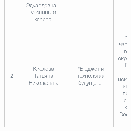
Эдуардовна -
ученицы 9
класса.
"
ра
част
го
окру
П
Кислова
"Бюджет и
2
Татьяна
технологии
иску
Николаевна
будущего"
инт
по
со
ко
Deep