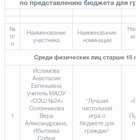
по представлению бюджета для гр
№
Наи
Наименование
Наименование
п/
кон
участника
номинации
п
п
Среди физических лиц старше 15 л
Исламова
Анастасия
Евгеньевна
учитель МАОУ
«СОШ №24»
"Лучшая
«Б
Солонникова
настольная
х
1
Вера
игра о
Пут
Александровна,
бюджете для
по
Ибытаева
граждан"
П
Софья