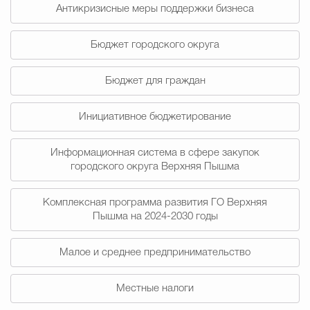
Муниципальная сл
Антикризисные меры поддержки бизнеса
Бюджет городского округа
Противодействие корру
Бюджет для граждан
Инициативное бюджетирование
Городская среда
Социальная с
Информационная система в сфере закупок
городского округа Верхняя Пышма
Экономика
Муниципальные ус
Комплексная программа развития ГО Верхняя
Пышма на 2024-2030 годы
Обще
Малое и среднее предпринимательство
Счётная палата Городского ок
Местные налоги