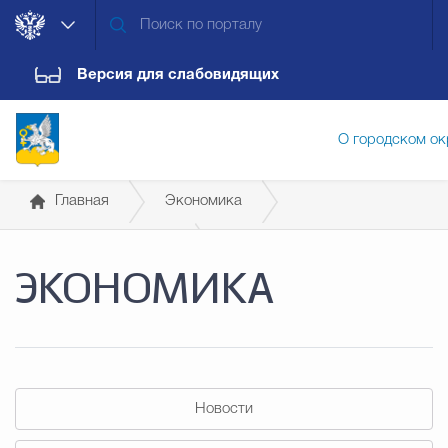
Версия для слабовидящих
О городском ок
Главная
Экономика
Администрация городского ок
Бюджет для граждан
Конкурс
ЭКОНОМИКА
Дума городского округа
Докум
Новости
Обращения граждан
Конт
Новости