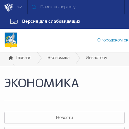
Версия для слабовидящих
О городском ок
Главная
Экономика
Инвестору
Администрация городского ок
Меры государственной поддержки
ЭКОНОМИКА
Дума городского округа
Докум
Новости
Обращения граждан
Конт
Новости