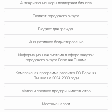
Муниципальная сл
Антикризисные меры поддержки бизнеса
Бюджет городского округа
Противодействие корру
Бюджет для граждан
Инициативное бюджетирование
Городская среда
Социальная с
Информационная система в сфере закупок
городского округа Верхняя Пышма
Экономика
Муниципальные ус
Комплексная программа развития ГО Верхняя
Пышма на 2024-2030 годы
Обще
Малое и среднее предпринимательство
Счётная палата Городского ок
Местные налоги