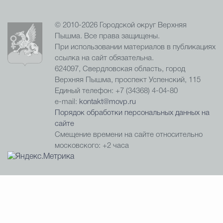
© 2010-2026 Городской округ Верхняя
Пышма. Все права защищены.
При использовании материалов в публикациях
ссылка на сайт обязательна.
624097, Свердловская область, город
Верхняя Пышма, проспект Успенский, 115
Единый телефон: +7 (34368) 4-04-80
e-mail:
kontakt@movp.ru
Порядок обработки персональных данных на
сайте
Смещение времени на сайте относительно
московского: +2 часа