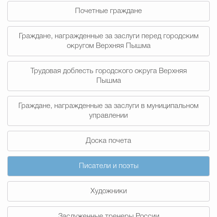
Почетные граждане
Избирательная коми
Граждане, награжденные за заслуги перед городским
округом Верхняя Пышма
Гостям Городского ок
Трудовая доблесть городского округа Верхняя
Пышма
Общественная безопасн
Граждане, награжденные за заслуги в муниципальном
управлении
Градостроительство и землепользов
Доска почета
Писатели и поэты
Государственные организации информи
Художники
Открытые да
Заслуженные тренеры России