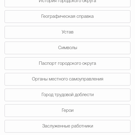
История городского округа
Муниципальная сл
Географическая справка
Противодействие корру
Устав
Символы
Городская среда
Социальная с
Паспорт городского округа
Экономика
Муниципальные ус
Органы местного самоуправления
Город трудовой доблести
Обще
Герои
Счётная палата Городского ок
Заслуженные работники