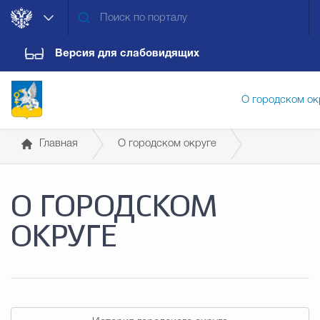
Версия для слабовидящих
О городском ок
Главная
О городском округе
Администрация городского ок
Писатели и поэты
О ГОРОДСКОМ
Дума городского округа
Докум
ОКРУГЕ
Новости
Обращения граждан
Конт