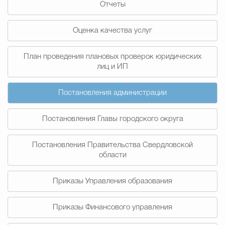
Отчеты
Муниципальная сл
Оценка качества услуг
Противодействие корру
План проведения плановых проверок юридических
лиц и ИП
Городская среда
Социальная с
Постановления администрации
Постановления Главы городского округа
Экономика
Муниципальные ус
Постановления Правительства Свердловской
области
Обще
Приказы Управления образования
Счётная палата Городского ок
Приказы Финансового управления