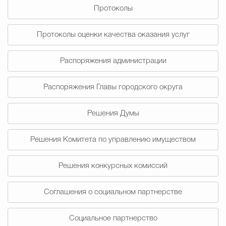
Протоколы
Избирательная коми
Протоколы оценки качества оказания услуг
Распоряжения администрации
Гостям Городского ок
Распоряжения Главы городского округа
Общественная безопасн
Решения Думы
Решения Комитета по управлению имуществом
Градостроительство и землепользов
Решения конкурсных комиссий
Государственные организации информи
Соглашения о социальном партнерстве
Социальное партнерство
Открытые да