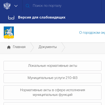
Версия для слабовидящих
О городском ок
Главная
Документы
Администрация городского ок
Постановления администрации
Локальные нормативные акты
Дума городского округа
Докум
Муниципальные услуги 210-ФЗ
Новости
Обращения граждан
Конт
Нормативные акты в сфере исполнения
муниципальных функций