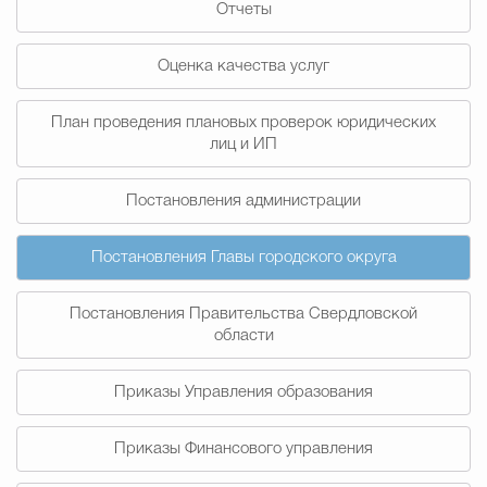
Отчеты
Муниципальная сл
Оценка качества услуг
Противодействие корру
План проведения плановых проверок юридических
лиц и ИП
Городская среда
Социальная с
Постановления администрации
Постановления Главы городского округа
Экономика
Муниципальные ус
Постановления Правительства Свердловской
области
Обще
Приказы Управления образования
Счётная палата Городского ок
Приказы Финансового управления