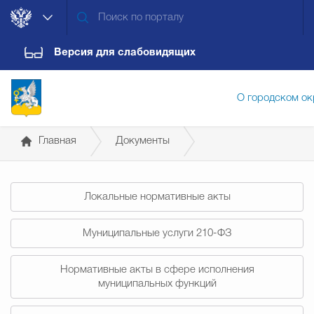
Версия для слабовидящих
О городском ок
Главная
Документы
Администрация городского ок
Постановления Главы городского округа
Локальные нормативные акты
Дума городского округа
Докум
Муниципальные услуги 210-ФЗ
Новости
Обращения граждан
Конт
Нормативные акты в сфере исполнения
муниципальных функций