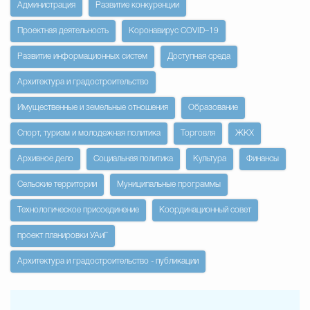
Администрация
Развитие конкуренции
Проектная деятельность
Коронавирус COVID–19
Развитие информационных систем
Доступная среда
Архитектура и градостроительство
Имущественные и земельные отношения
Образование
Спорт, туризм и молодежная политика
Торговля
ЖКХ
Архивное дело
Социальная политика
Культура
Финансы
Сельские территории
Муниципальные программы
Технологическое присоединение
Координационный совет
проект планировки УАиГ
Архитектура и градостроительство - публикации