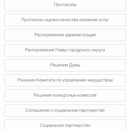
Протоколы
Избирательная коми
Протоколы оценки качества оказания услуг
Распоряжения администрации
Гостям Городского ок
Распоряжения Главы городского округа
Общественная безопасн
Решения Думы
Решения Комитета по управлению имуществом
Градостроительство и землепользов
Решения конкурсных комиссий
Государственные организации информи
Соглашения о социальном партнерстве
Социальное партнерство
Открытые да