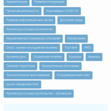
Администрация
Развитие конкуренции
Проектная деятельность
Коронавирус COVID–19
Развитие информационных систем
Доступная среда
Архитектура и градостроительство
Имущественные и земельные отношения
Образование
Спорт, туризм и молодежная политика
Торговля
ЖКХ
Архивное дело
Социальная политика
Культура
Финансы
Сельские территории
Муниципальные программы
Технологическое присоединение
Координационный совет
проект планировки УАиГ
Архитектура и градостроительство - публикации