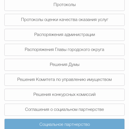
Протоколы
Избирательная коми
Протоколы оценки качества оказания услуг
Распоряжения администрации
Гостям Городского ок
Распоряжения Главы городского округа
Общественная безопасн
Решения Думы
Решения Комитета по управлению имуществом
Градостроительство и землепользов
Решения конкурсных комиссий
Государственные организации информи
Соглашения о социальном партнерстве
Социальное партнерство
Открытые да