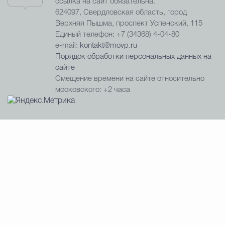
ссылка на сайт обязательна.
624097, Свердловская область, город
Верхняя Пышма, проспект Успенский, 115
Единый телефон: +7 (34368) 4-04-80
e-mail:
kontakt@movp.ru
Порядок обработки персональных данных на
сайте
Смещение времени на сайте относительно
московского: +2 часа