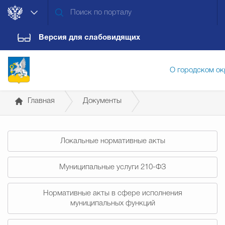
Версия для слабовидящих
О городском ок
Главная
Документы
Администрация городского ок
Социальное партнерство
Локальные нормативные акты
Дума городского округа
Докум
Муниципальные услуги 210-ФЗ
Новости
Обращения граждан
Конт
Нормативные акты в сфере исполнения
муниципальных функций