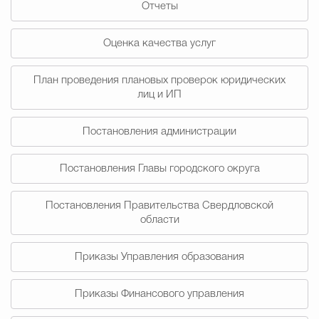
Отчеты
Муниципальная сл
Оценка качества услуг
Противодействие корру
План проведения плановых проверок юридических
лиц и ИП
Городская среда
Социальная с
Постановления администрации
Постановления Главы городского округа
Экономика
Муниципальные ус
Постановления Правительства Свердловской
области
Обще
Приказы Управления образования
Счётная палата Городского ок
Приказы Финансового управления