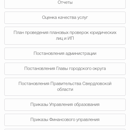
Отчеты
Муниципальная сл
Оценка качества услуг
Противодействие корру
План проведения плановых проверок юридических
лиц и ИП
Городская среда
Социальная с
Постановления администрации
Постановления Главы городского округа
Экономика
Муниципальные ус
Постановления Правительства Свердловской
области
Обще
Приказы Управления образования
Счётная палата Городского ок
Приказы Финансового управления