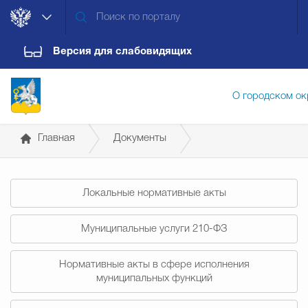
Версия для слабовидящих
О городском ок
Главная
Документы
Администрация городского ок
Решения конкурсных комиссий
Локальные нормативные акты
Дума городского округа
Докум
Муниципальные услуги 210-ФЗ
Новости
Обращения граждан
Конт
Нормативные акты в сфере исполнения
муниципальных функций