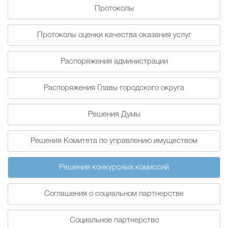
Протоколы
Избирательная коми
Протоколы оценки качества оказания услуг
Распоряжения администрации
Гостям Городского ок
Распоряжения Главы городского округа
Общественная безопасн
Решения Думы
Решения Комитета по управлению имуществом
Градостроительство и землепользов
Решения конкурсных комиссий
Государственные организации информи
Соглашения о социальном партнерстве
Социальное партнерство
Открытые да