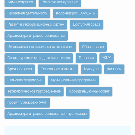
Администрация
Развитие конкуренции
Проектная деятельность
Коронавирус COVID–19
Развитие информационных систем
Доступная среда
Архитектура и градостроительство
Имущественные и земельные отношения
Образование
Спорт, туризм и молодежная политика
Торговля
ЖКХ
Архивное дело
Социальная политика
Культура
Финансы
Сельские территории
Муниципальные программы
Технологическое присоединение
Координационный совет
проект планировки УАиГ
Архитектура и градостроительство - публикации