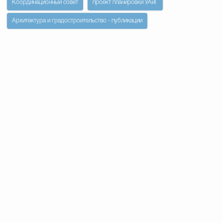
Координационный совет
проект планировки УАиГ
Архитектура и градостроительство - публикации