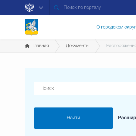
О городском окру
Главная
Документы
Распоряжения
Контакты
Мун
Муниципальные ус
Общественная без
Найти
Расшир
Открытые данные