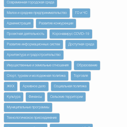
Современная городская среда
Малое и среднее предпринимательство
ГО и ЧС
Администрация
Развитие конкуренции
Проектная деятельность
Коронавирус COVID–19
Развитие информационных систем
Доступная среда
Архитектура и градостроительство
Имущественные и земельные отношения
Образование
Спорт, туризм и молодежная политика
Торговля
ЖКХ
Архивное дело
Социальная политика
Культура
Финансы
Сельские территории
Муниципальные программы
Технологическое присоединение