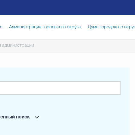
ге
Администрация городского округа
Дума городского окру
 администрации
иципальная служба
Противодействие коррупции
Город
луги
Общество
Счётная палата Городского округа
Изб
опасность
Градостроительство и землепользование
енный поиск