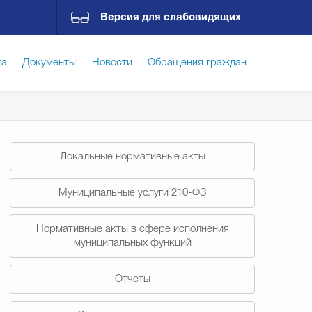
Версия для слабовидящих
га
Документы
Новости
Обращения граждан
ская среда
Социальная сфера
Экономика
Локальные нормативные акты
ирательная комиссия
Гостям Городского округа
Муниципальные услуги 210-ФЗ
Нормативные акты в сфере исполнения
Государственные организации информируют
муниципальных функций
Отчеты