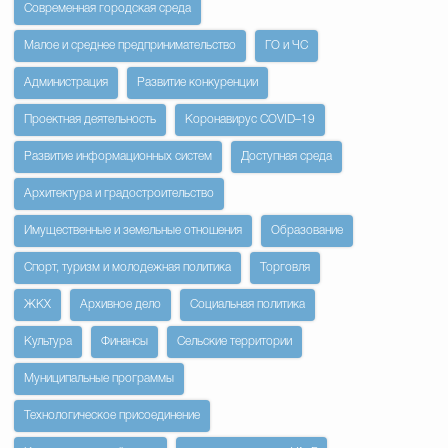
Современная городская среда
Малое и среднее предпринимательство
ГО и ЧС
Администрация
Развитие конкуренции
Проектная деятельность
Коронавирус COVID–19
Развитие информационных систем
Доступная среда
Архитектура и градостроительство
Имущественные и земельные отношения
Образование
Спорт, туризм и молодежная политика
Торговля
ЖКХ
Архивное дело
Социальная политика
Культура
Финансы
Сельские территории
Муниципальные программы
Технологическое присоединение