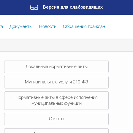
Версия для слабовидящих
га
Документы
Новости
Обращения граждан
ская среда
Социальная сфера
Экономика
Локальные нормативные акты
ирательная комиссия
Гостям Городского округа
Муниципальные услуги 210-ФЗ
Нормативные акты в сфере исполнения
Государственные организации информируют
муниципальных функций
Отчеты