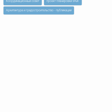
Координационный совет
проект планировки УАиГ
Архитектура и градостроительство - публикации