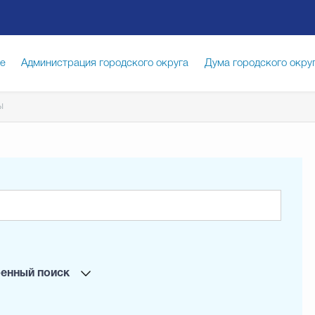
ге
Администрация городского округа
Дума городского окру
ы
иципальная служба
Противодействие коррупции
Город
луги
Общество
Счётная палата Городского округа
Изб
опасность
Градостроительство и землепользование
енный поиск