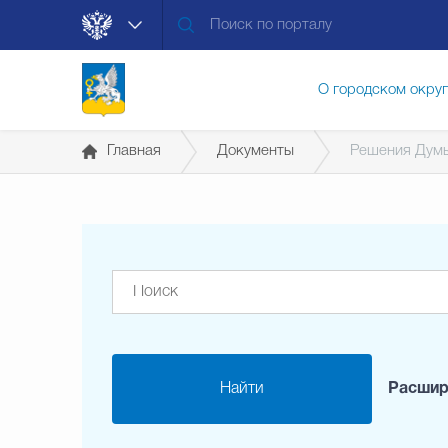
О городском окру
Главная
Документы
Решения Дум
Контакты
Мун
Муниципальные ус
Общественная без
Найти
Расшир
Открытые данные