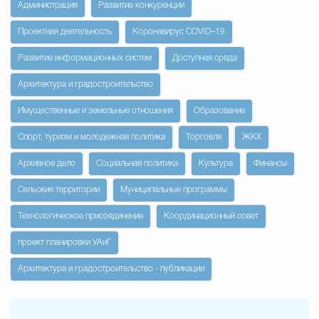
Администрация
Развитие конкуренции
Проектная деятельность
Коронавирус COVID–19
Развитие информационных систем
Доступная среда
Архитектура и градостроительство
Имущественные и земельные отношения
Образование
Спорт, туризм и молодежная политика
Торговля
ЖКХ
Архивное дело
Социальная политика
Культура
Финансы
Сельские территории
Муниципальные программы
Технологическое присоединение
Координационный совет
проект планировки УАиГ
Архитектура и градостроительство - публикации