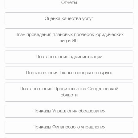
Отчеты
Муниципальная сл
Оценка качества услуг
Противодействие корру
План проведения плановых проверок юридических
лиц и ИП
Городская среда
Социальная с
Постановления администрации
Постановления Главы городского округа
Экономика
Муниципальные ус
Постановления Правительства Свердловской
области
Обще
Приказы Управления образования
Счётная палата Городского ок
Приказы Финансового управления