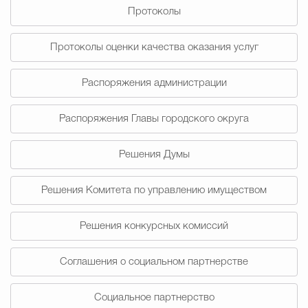
Протоколы
Избирательная коми
Протоколы оценки качества оказания услуг
Распоряжения администрации
Гостям Городского ок
Распоряжения Главы городского округа
Общественная безопасн
Решения Думы
Решения Комитета по управлению имуществом
Градостроительство и землепользов
Решения конкурсных комиссий
Государственные организации информи
Соглашения о социальном партнерстве
Социальное партнерство
Открытые да