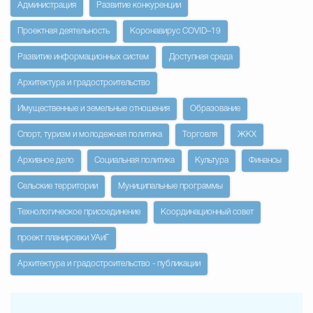
Администрация
Развитие конкуренции
Проектная деятельность
Коронавирус COVID–19
Развитие информационных систем
Доступная среда
Архитектура и градостроительство
Имущественные и земельные отношения
Образование
Спорт, туризм и молодежная политика
Торговля
ЖКХ
Архивное дело
Социальная политика
Культура
Финансы
Сельские территории
Муниципальные программы
Технологическое присоединение
Координационный совет
проект планировки УАиГ
Архитектура и градостроительство - публикации