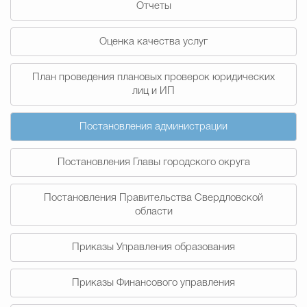
Отчеты
Муниципальная сл
Оценка качества услуг
Противодействие корру
План проведения плановых проверок юридических
лиц и ИП
Городская среда
Социальная с
Постановления администрации
Постановления Главы городского округа
Экономика
Муниципальные ус
Постановления Правительства Свердловской
области
Обще
Приказы Управления образования
Счётная палата Городского ок
Приказы Финансового управления