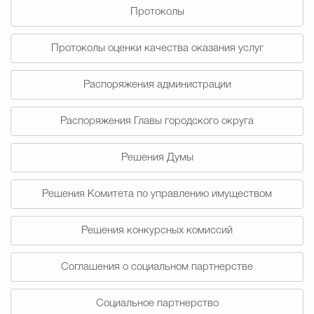
Протоколы
Избирательная коми
Протоколы оценки качества оказания услуг
Распоряжения администрации
Гостям Городского ок
Распоряжения Главы городского округа
Общественная безопасн
Решения Думы
Решения Комитета по управлению имуществом
Градостроительство и землепользов
Решения конкурсных комиссий
Государственные организации информи
Соглашения о социальном партнерстве
Социальное партнерство
Открытые да