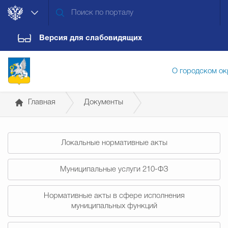
Версия для слабовидящих
О городском ок
Главная
Документы
Администрация городского ок
Постановления администрации
Локальные нормативные акты
Дума городского округа
Докум
Муниципальные услуги 210-ФЗ
Новости
Обращения граждан
Конт
Нормативные акты в сфере исполнения
муниципальных функций