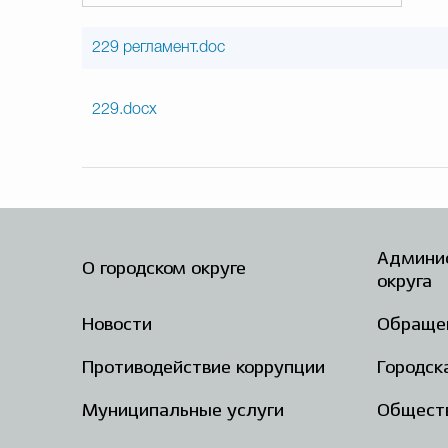
229 регламент.doc
229.docx
Админис
О городском округе
округа
Новости
Обраще
Противодействие коррупции
Городск
Муниципальные услуги
Общест