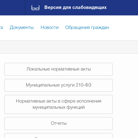
Версия для слабовидящих
га
Документы
Новости
Обращения граждан
ская среда
Социальная сфера
Экономика
Локальные нормативные акты
ирательная комиссия
Гостям Городского округа
Муниципальные услуги 210-ФЗ
Нормативные акты в сфере исполнения
Государственные организации информируют
муниципальных функций
Отчеты