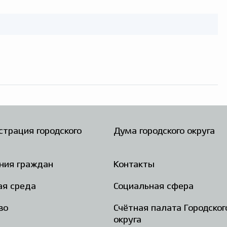
трация городского
Дума городского округа
ния граждан
Контакты
ая среда
Социальная сфера
во
Счётная палата Городског
округа