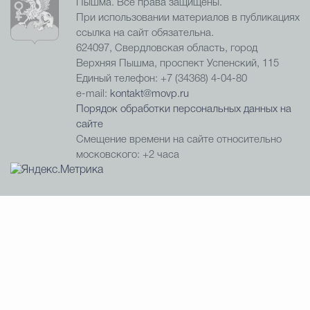
Пышма. Все права защищены.
При использовании материалов в публикациях
ссылка на сайт обязательна.
624097, Свердловская область, город
Верхняя Пышма, проспект Успенский, 115
Единый телефон: +7 (34368) 4-04-80
e-mail:
kontakt@movp.ru
Порядок обработки персональных данных на
сайте
Смещение времени на сайте относительно
московского: +2 часа