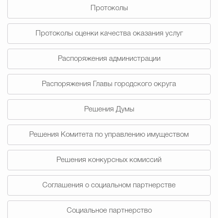
Протоколы
Избирательная коми
Протоколы оценки качества оказания услуг
Распоряжения администрации
Гостям Городского ок
Распоряжения Главы городского округа
Общественная безопасн
Решения Думы
Решения Комитета по управлению имуществом
Градостроительство и землепользов
Решения конкурсных комиссий
Государственные организации информи
Соглашения о социальном партнерстве
Социальное партнерство
Открытые да