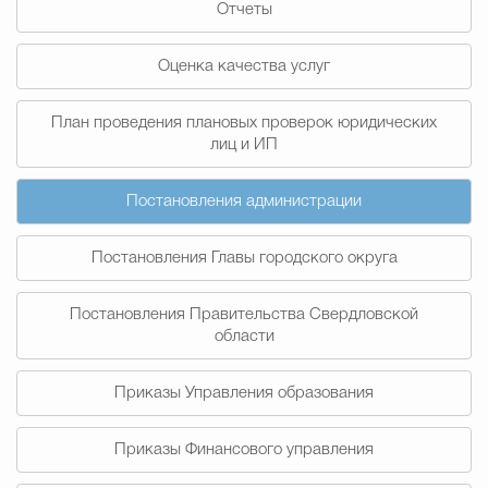
Отчеты
Муниципальная сл
Оценка качества услуг
Противодействие корру
План проведения плановых проверок юридических
лиц и ИП
Городская среда
Социальная с
Постановления администрации
Постановления Главы городского округа
Экономика
Муниципальные ус
Постановления Правительства Свердловской
области
Обще
Приказы Управления образования
Счётная палата Городского ок
Приказы Финансового управления