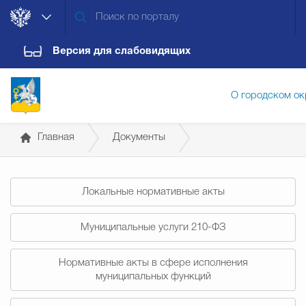
Версия для слабовидящих
О городском ок
Главная
Документы
Администрация городского ок
Постановления администрации
Локальные нормативные акты
Дума городского округа
Докум
Муниципальные услуги 210-ФЗ
Новости
Обращения граждан
Конт
Нормативные акты в сфере исполнения
муниципальных функций