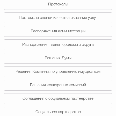
Протоколы
Избирательная коми
Протоколы оценки качества оказания услуг
Распоряжения администрации
Гостям Городского ок
Распоряжения Главы городского округа
Общественная безопасн
Решения Думы
Решения Комитета по управлению имуществом
Градостроительство и землепользов
Решения конкурсных комиссий
Государственные организации информи
Соглашения о социальном партнерстве
Социальное партнерство
Открытые да