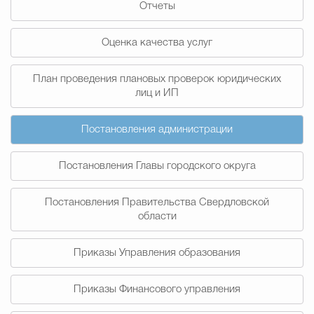
Отчеты
Муниципальная сл
Оценка качества услуг
Противодействие корру
План проведения плановых проверок юридических
лиц и ИП
Городская среда
Социальная с
Постановления администрации
Постановления Главы городского округа
Экономика
Муниципальные ус
Постановления Правительства Свердловской
области
Обще
Приказы Управления образования
Счётная палата Городского ок
Приказы Финансового управления